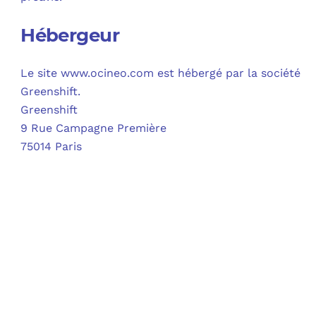
C
Hébergeur
F
Le site www.ocineo.com est hébergé par la société
L
Greenshift.
Greenshift
9 Rue Campagne Première
75014 Paris