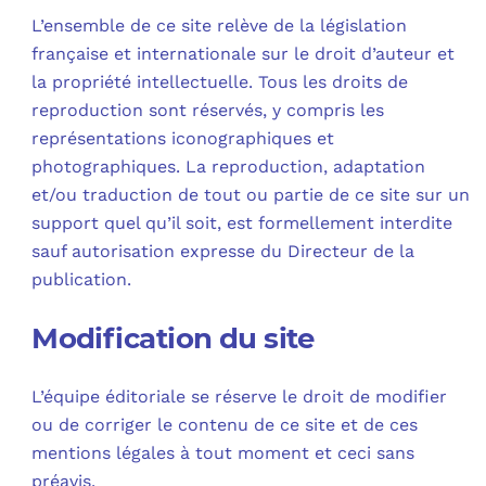
OUT
L’I
Q
L’ensemble de ce site relève de la législation
française et internationale sur le droit d’auteur et
FAQ
COM
la propriété intellectuelle. Tous les droits de
reproduction sont réservés, y compris les
MES
N
représentations iconographiques et
photographiques. La reproduction, adaptation
M
ADS
et/ou traduction de tout ou partie de ce site sur un
support quel qu’il soit, est formellement interdite
M
LE 
sauf autorisation expresse du Directeur de la
publication.
A
PLA
Modification du site
SAU
L’équipe éditoriale se réserve le droit de modifier
ou de corriger le contenu de ce site et de ces
mentions légales à tout moment et ceci sans
préavis.