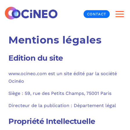
CONTACT
Mentions légales
INF
CYB
Edition du site
V
PRO
MON
www.ocineo.com est un site édité par la société
Ocinéo
N
ORG
L
TÉL
Siège : 59, rue des Petits Champs, 75001 Paris
MES
NOS
Directeur de la publication : Département légal
MET
BUR
À P
Propriété Intellectuelle