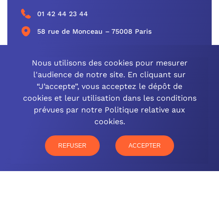
01 42 44 23 44
58 rue de Monceau – 75008 Paris
CONTACTEZ-NOUS
Nous utilisons des cookies pour mesurer
l'audience de notre site. En cliquant sur
“J’accepte”, vous acceptez le dépôt de
cookies et leur utilisation dans les conditions
OCINEO GRAND EST
prévues par notre Politique relative aux
cookies.
03 26 57 16 97
77 rue Paul Douce – 51480 Damery
REFUSER
ACCEPTER
CONTACTEZ-NOUS