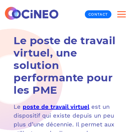
CONTACT
Le poste de travail
INF
virtuel, une
CYB
solution
V
PRO
MON
performante pour
N
ORG
L
TÉL
les PME
MES
NOS
Le
poste de travail virtuel
est un
dispositif qui existe depuis un peu
MET
BUR
À P
plus d’une décennie. Il permet aux