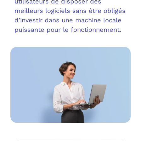
utilisateurs de disposer des
OUT
L’I
Q
meilleurs logiciels sans être obligés
FAQ
COM
d’investir dans une machine locale
puissante pour le fonctionnement.
MES
N
M
ADS
M
LE 
A
PLA
SAU