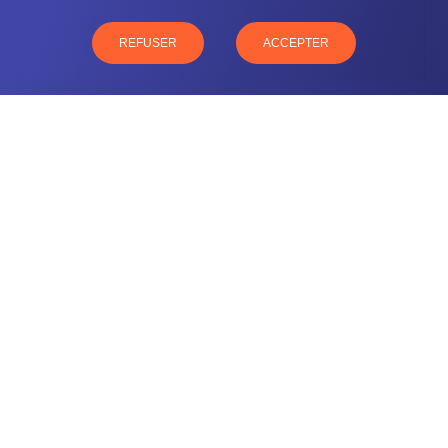
03 26 57 16 97
77 rue Paul Douce – 51480 Damery
REFUSER
ACCEPTER
CONTACTEZ-NOUS
NOTRE OFFRE
NOS COMPÉTENCES
NOS CLIENTS
QUI SOMMES-NOUS
BLOG
MENTIONS LÉGALES
GLOSSAIRE