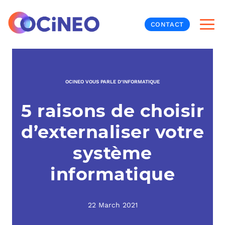
CONTACT
INF
OCINEO VOUS PARLE D’INFORMATIQUE
CYB
5 raisons de choisir
V
PRO
MON
d’externaliser votre
N
ORG
L
TÉL
système
informatique
MES
NOS
MET
BUR
À P
22 March 2021