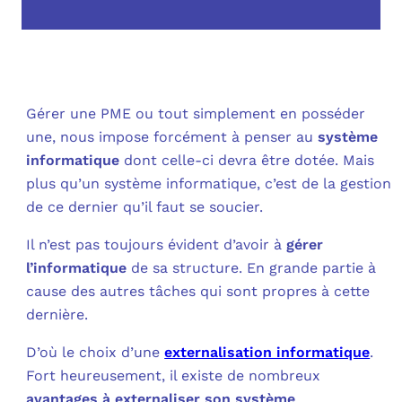
OUT
L’I
Q
FAQ
COM
MES
N
Gérer une PME ou tout simplement en posséder
une, nous impose forcément à penser au
système
M
ADS
informatique
dont celle-ci devra être dotée. Mais
plus qu’un système informatique, c’est de la gestion
M
LE 
de ce dernier qu’il faut se soucier.
Il n’est pas toujours évident d’avoir à
gérer
A
PLA
l’informatique
de sa structure. En grande partie à
cause des autres tâches qui sont propres à cette
SAU
dernière.
D’où le choix d’une
externalisation informatique
.
Fort heureusement, il existe de nombreux
avantages à externaliser son système