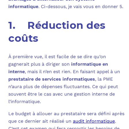
informatique
. Ci-dessous, je vais vous en donner 5.
C
1. Réduction des
F
L
coûts
À première vue, il est facile de se dire qu’on
gagnerait plus à diriger son
informatique en
interne
, mais il n’en est rien. En faisant appel à un
prestataire de services informatiques
, la PME
n’aura plus de dépenses fluctuantes. Ce qui peut
souvent être le cas avec une gestion interne de
l’informatique.
Le budget à allouer au prestataire sera défini après
que ce dernier ait réalisé un
audit informatique
.
C’est cet examen qui fera ressortir les besoins de