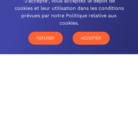
“J’accepte”, vous acceptez le dépôt de
cookies et leur utilisation dans les conditions
OCINEO GRAND EST
prévues par notre Politique relative aux
cookies.
03 26 57 16 97
77 rue Paul Douce – 51480 Damery
REFUSER
ACCEPTER
CONTACTEZ-NOUS
NOTRE OFFRE
NOS COMPÉTENCES
NOS CLIENTS
QUI SOMMES-NOUS
BLOG