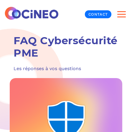
CONTACT
FAQ Cybersécurité
INF
PME
CYB
Les réponses à vos questions
V
PRO
MON
N
ORG
L
TÉL
MES
NOS
MET
BUR
À P