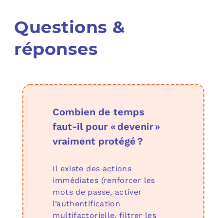
C
Questions &
réponses
F
L
Combien de temps
faut‑il pour « devenir »
vraiment protégé ?
Il existe des actions
immédiates (renforcer les
mots de passe, activer
l’authentification
multifactorielle, filtrer les