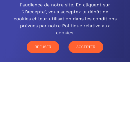
l'audience de notre site. En cliquant sur
“J’accepte”, vous acceptez le dépôt de
cookies et leur utilisation dans les conditions
OCINEO GRAND EST
prévues par notre Politique relative aux
cookies.
03 26 57 16 97
77 rue Paul Douce – 51480 Damery
REFUSER
ACCEPTER
CONTACTEZ-NOUS
NOTRE OFFRE
NOS COMPÉTENCES
NOS CLIENTS
QUI SOMMES-NOUS