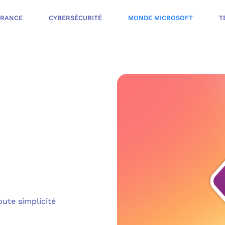
ÉRANCE
CYBERSÉCURITÉ
MONDE MICROSOFT
T
INFOGÉRANCE
NOTRE OFFR
CYBERSÉCURIT
VOTRE AUDI
PROTÉGER LES 
NOTRE PROC
MONDE MICROS
ORGANISER UNE
ute simplicité
L’ÉCOSYSTÈ
MESURER ET AM
TÉLÉPHONIE