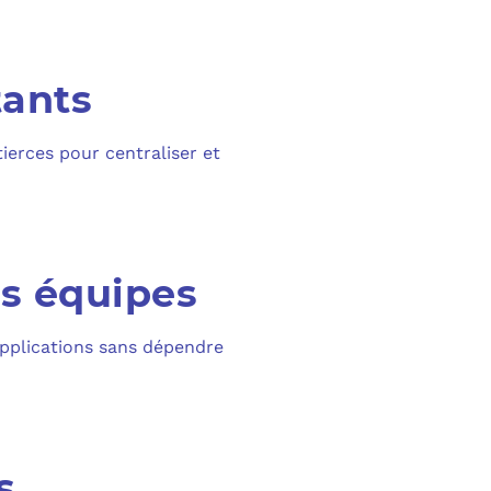
tants
erces pour centraliser et
os équipes
applications sans dépendre
s