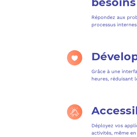
besoins
Répondez aux probl
processus internes 
Dévelo
Grâce à une interfa
heures, réduisant l
Accessi
Déployez vos appli
activités, même en