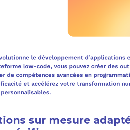
MICROSOFT 
METTRE L’HUMA
MICROSOFT
OUTILS & TECH
NOS SOLUTION
MICROSOFT 
FAQ CYBERSÉCU
BUREAU VIRTUE
À PROPOS
MICROSOFT 
volutionne le développement d’applications e
L’INFORMATIQ
ateforme low-code, vous pouvez créer des out
MICROSOFT
ter de compétences avancées en programmati
QUI SOMMES
COMMUNICATIO
fficacité et accélérez votre transformation n
MICROSOFT 
RSE
 personnalisables.
MESSAGERIE C
MICROSOFT 
NOS CLIENT
ADSL, SDSL, F
AUTHENTIFI
tions sur mesure adapté
BLOG
LE CLOUD SUR 