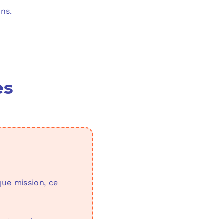
ns.
es
que mission, ce