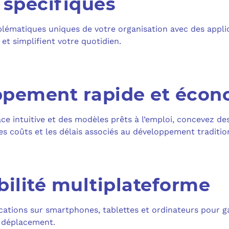
 spécifiques
MICROSOFT 
PLAN DE REPRIS
ématiques uniques de votre organisation avec des applic
MICROSOFT 
et simplifient votre quotidien.
SAUVEGARDE EN
MICROSOFT 
COPILOT ST
ppement rapide et éco
FAQ : TOUT 
ce intuitive et des modèles prêts à l’emploi, concevez de
es coûts et les délais associés au développement traditio
bilité multiplateforme
cations sur smartphones, tablettes et ordinateurs pour ga
 déplacement.