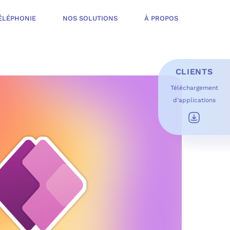
ÉLÉPHONIE
NOS SOLUTIONS
À PROPOS
CLIENTS
Téléchargement
d'applications
E D’INFOGÉRANCE
É
T OFFERT
USAGES DU QUOTIDIEN
ESS DE TRAVAIL
OFT
 SÉCURITÉ STRUCTURÉE
ME MICROSOFT
ÉLIORER EN CONTINU