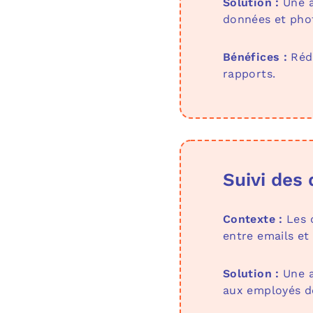
Solution :
Une a
données et pho
Bénéfices :
Rédu
rapports.
Suivi des
Contexte :
Les d
entre emails et
Solution :
Une a
aux employés de