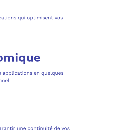
PURVIEW
E D’ACTIVITÉ PRA
ations qui optimisent vos
INTUNE
 LIGNE
COPILOT
UDIO
nomique
SAVOIR SUR MICROSOFT 365 ET SES LICENCES
s applications en quelques
nnel.
rantir une continuité de vos