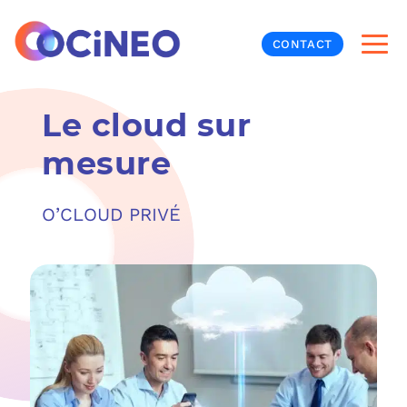
CONTACT
Le cloud sur
INF
mesure
CYB
O’CLOUD PRIVÉ
V
PRO
MON
N
ORG
L
TÉL
MES
NOS
MET
BUR
À P