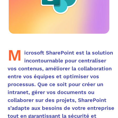
OUT
L’I
Q
FAQ
COM
MES
N
M
ADS
M
icrosoft SharePoint est la solution
M
LE 
incontournable pour centraliser
vos contenus, améliorer la collaboration
A
PLA
entre vos équipes et optimiser vos
processus. Que ce soit pour créer un
SAU
intranet, gérer vos documents ou
collaborer sur des projets, SharePoint
s’adapte aux besoins de votre entreprise
tout en garantissant la sécurité et