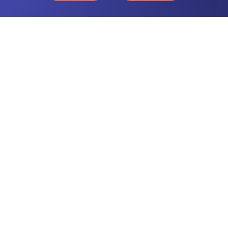
CONTACTEZ-NOUS
NOTRE OFFRE
NOS COMPÉTENCES
NOS CLIENTS
QUI SOMMES-NOUS
BLOG
MENTIONS LÉGALES
GLOSSAIRE