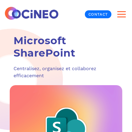
CONTACT
Microsoft
INF
SharePoint
CYB
Centralisez, organisez et collaborez
V
PRO
MON
efficacement
N
ORG
L
TÉL
MES
NOS
MET
BUR
À P