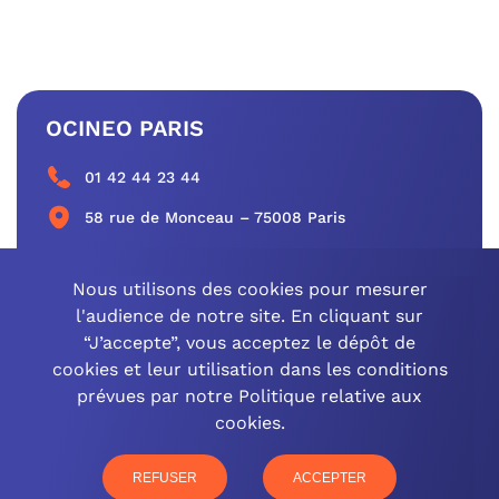
OCINEO PARIS
01 42 44 23 44
58 rue de Monceau – 75008 Paris
CONTACTEZ-NOUS
Nous utilisons des cookies pour mesurer
l'audience de notre site. En cliquant sur
“J’accepte”, vous acceptez le dépôt de
cookies et leur utilisation dans les conditions
OCINEO GRAND EST
prévues par notre Politique relative aux
cookies.
03 26 57 16 97
77 rue Paul Douce – 51480 Damery
REFUSER
ACCEPTER