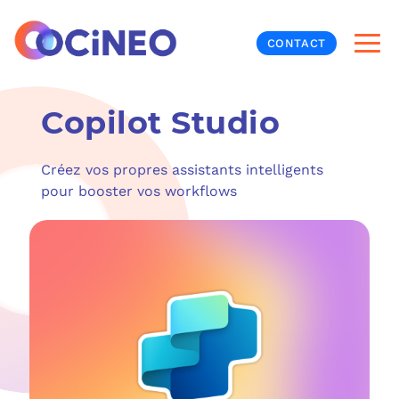
CONTACT
Copilot Studio
INF
CYB
Créez vos propres assistants intelligents
pour booster vos workflows
V
PRO
MON
N
ORG
L
TÉL
MES
NOS
MET
BUR
À P