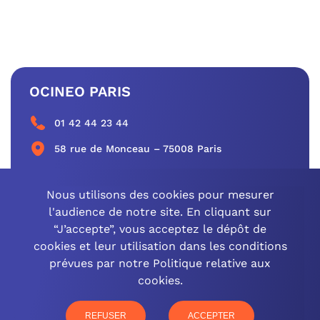
OCINEO PARIS
01 42 44 23 44
58 rue de Monceau – 75008 Paris
CONTACTEZ-NOUS
Nous utilisons des cookies pour mesurer
l'audience de notre site. En cliquant sur
“J’accepte”, vous acceptez le dépôt de
cookies et leur utilisation dans les conditions
OCINEO GRAND EST
prévues par notre Politique relative aux
cookies.
03 26 57 16 97
77 rue Paul Douce – 51480 Damery
REFUSER
ACCEPTER