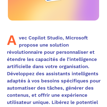
OUT
L’I
Q
FAQ
COM
MES
N
A
vec Copilot Studio, Microsoft
M
ADS
propose une solution
révolutionnaire pour personnaliser et
M
LE 
étendre les capacités de l’intelligence
A
artificielle dans votre organisation.
PLA
Développez des assistants intelligents
SAU
adaptés à vos besoins spécifiques pour
automatiser des tâches, générer des
contenus, et offrir une expérience
utilisateur unique. Libérez le potentiel