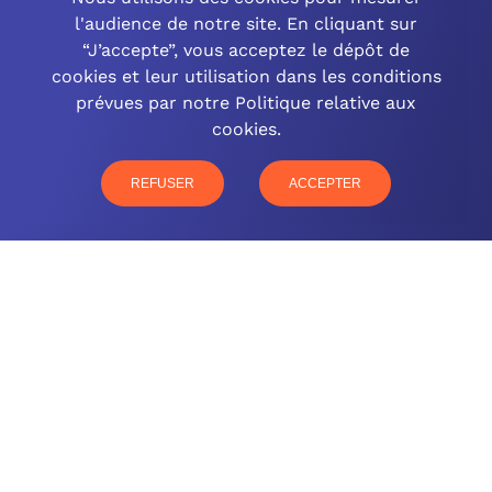
l'audience de notre site. En cliquant sur
“J’accepte”, vous acceptez le dépôt de
cookies et leur utilisation dans les conditions
OCINEO GRAND EST
prévues par notre Politique relative aux
cookies.
03 26 57 16 97
77 rue Paul Douce – 51480 Damery
REFUSER
ACCEPTER
CONTACTEZ-NOUS
NOTRE OFFRE
NOS COMPÉTENCES
NOS CLIENTS
QUI SOMMES-NOUS