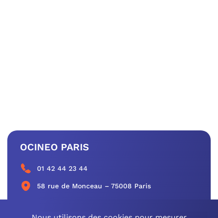
OCINEO PARIS
01 42 44 23 44
58 rue de Monceau – 75008 Paris
CONTACTEZ-NOUS
Nous utilisons des cookies pour mesurer