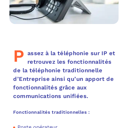
OUT
L’I
Q
FAQ
COM
MES
N
M
ADS
P
assez à la téléphonie sur IP et
retrouvez les fonctionnalités
M
LE 
de la téléphonie traditionnelle
d’Entreprise ainsi qu’un apport de
A
PLA
fonctionnalités grâce aux
SAU
communications unifiées.
Fonctionnalités traditionnelles :
Poste opérateur