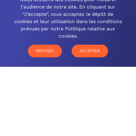
l'audience de notre site. En cliquant sur
“J’accepte”, vous acceptez le dépôt de
cookies et leur utilisation dans les conditions
OCINEO GRAND EST
prévues par notre Politique relative aux
cookies.
03 26 57 16 97
77 rue Paul Douce – 51480 Damery
REFUSER
ACCEPTER
CONTACTEZ-NOUS
NOTRE OFFRE
NOS COMPÉTENCES
NOS CLIENTS
QUI SOMMES-NOUS