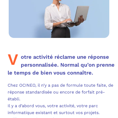
OUT
L’I
Q
FAQ
COM
MES
N
M
ADS
V
otre activité réclame une réponse
M
LE 
personnalisée. Normal qu’on prenne
le temps de bien vous connaître.
A
PLA
Chez OCINEO, il n’y a pas de formule toute faite, de
SAU
réponse standardisée ou encore de forfait pré-
établi.
Il y a d’abord vous, votre activité, votre parc
informatique existant et surtout vos projets.