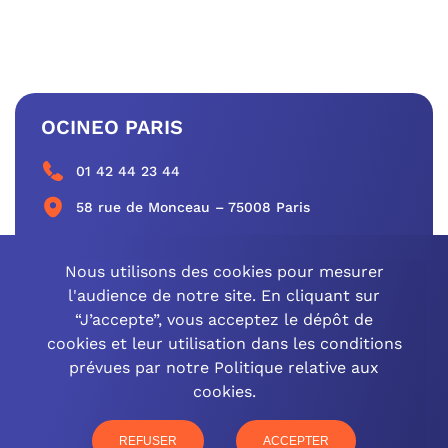
OCINEO PARIS
01 42 44 23 44
58 rue de Monceau – 75008 Paris
CONTACTEZ-NOUS
Nous utilisons des cookies pour mesurer
l'audience de notre site. En cliquant sur
“J’accepte”, vous acceptez le dépôt de
cookies et leur utilisation dans les conditions
OCINEO GRAND EST
prévues par notre Politique relative aux
cookies.
03 26 57 16 97
77 rue Paul Douce – 51480 Damery
REFUSER
ACCEPTER