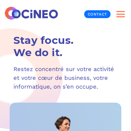
CONTACT
Stay focus.
INF
We do it.
CYB
Restez concentré sur votre activité
V
PRO
MON
et votre cœur de business, votre
N
ORG
L
TÉL
informatique, on s’en occupe.
MES
NOS
MET
BUR
À P