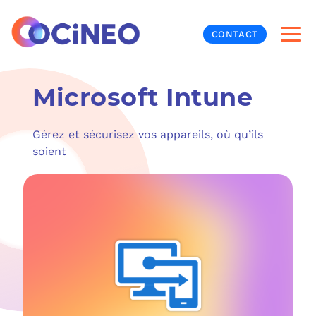
CONTACT
Microsoft Intune
INF
CYB
Gérez et sécurisez vos appareils, où qu’ils
soient
V
PRO
MON
N
ORG
L
TÉL
MES
NOS
MET
BUR
À P