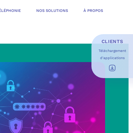
ÉLÉPHONIE
NOS SOLUTIONS
À PROPOS
CLIENTS
Téléchargement
d'applications
E D’INFOGÉRANCE
É
T OFFERT
USAGES DU QUOTIDIEN
ESS DE TRAVAIL
OFT
 SÉCURITÉ STRUCTURÉE
ME MICROSOFT
ÉLIORER EN CONTINU