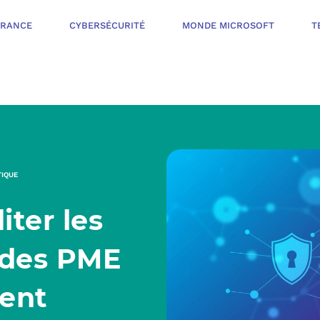
ÉRANCE
CYBERSÉCURITÉ
MONDE MICROSOFT
T
INFOGÉRANCE
NOTRE OFFR
CYBERSÉCURIT
TIQUE
VOTRE AUDI
ter les
PROTÉGER LES 
NOTRE PROC
MONDE MICROS
 des PME
ORGANISER UNE
ent
L’ÉCOSYSTÈ
MESURER ET AM
TÉLÉPHONIE