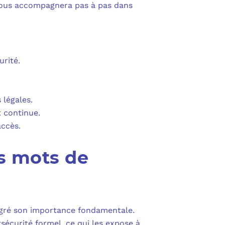
PURVIEW
 vous accompagnera pas à pas dans
E D’ACTIVITÉ PRA
INTUNE
 LIGNE
COPILOT
urité.
UDIO
 légales.
SAVOIR SUR MICROSOFT 365 ET SES LICENCES
t continue.
accès.
s mots de
lgré son importance fondamentale.
sécurité formel, ce qui les expose à