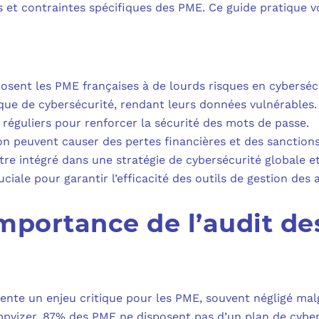
MICROSOFT 
s et contraintes spécifiques des PME. Ce guide pratique
PLAN DE REPRIS
MICROSOFT 
SAUVEGARDE EN
MICROSOFT 
osent les PME françaises à de lourds risques en cyberséc
que de cybersécurité, rendant leurs données vulnérables.
COPILOT ST
éguliers pour renforcer la sécurité des mots de passe.
n peuvent causer des pertes financières et des sanctions
FAQ : TOUT 
tre intégré dans une stratégie de cybersécurité globale e
ciale pour garantir l’efficacité des outils de gestion des 
mportance de l’audit de
sente un enjeu critique pour les PME, souvent négligé ma
Appvizer, 87% des PME ne disposent pas d’un plan de cyber