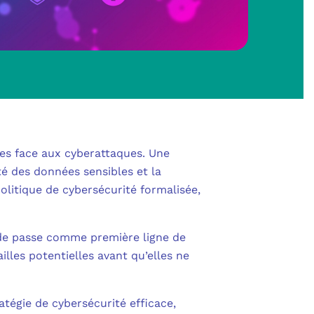
SHAREPOINT
IN AU CŒUR DE LA DÉFENSE
 OUTLOOK
NOLOGIES
S
POWER BI
RITÉ PME
L
POWER APPS
UE SANS ENGAGEMENT
ses face aux cyberattaques. Une
 POWER AUTOMATE
é des données sensibles et la
 NOUS ?
NS UNIFIÉES
olitique de cybersécurité formalisée,
ENTRA ID
OLLABORATIVE
 de passe comme première ligne de
DEFENDER FOR BUSINESS
illes potentielles avant qu’elles ne
S
IBRE POUR PROFESSIONNELS
CATION MULTI-FACTEURS (MFA)
MESURE
tégie de cybersécurité efficace,