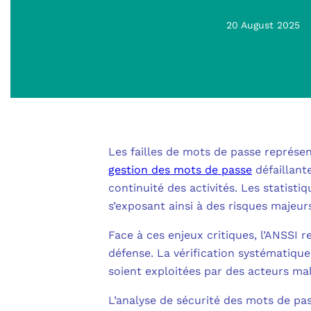
20 August 2025
Les failles de mots de passe représen
gestion des mots de passe
défaillant
continuité des activités. Les statist
s’exposant ainsi à des risques majeur
Face à ces enjeux critiques, l’ANSSI
défense. La vérification systématique 
soient exploitées par des acteurs mal
L’analyse de sécurité des mots de pa