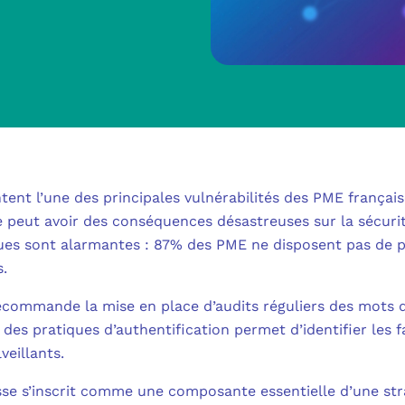
MICROSOFT 
METTRE L’HUMA
MICROSOFT
OUTILS & TECH
NOS SOLUTION
MICROSOFT 
FAQ CYBERSÉCU
BUREAU VIRTUE
À PROPOS
MICROSOFT 
L’INFORMATIQ
tent l’une des principales vulnérabilités des PME françai
MICROSOFT
e peut avoir des conséquences désastreuses sur la sécurit
QUI SOMMES
COMMUNICATIO
iques sont alarmantes : 87% des PME ne disposent pas de p
MICROSOFT 
s.
RSE
MESSAGERIE C
 recommande la mise en place d’audits réguliers des mots
MICROSOFT 
des pratiques d’authentification permet d’identifier les fa
NOS CLIENT
ADSL, SDSL, F
veillants.
AUTHENTIFI
BLOG
LE CLOUD SUR 
sse s’inscrit comme une composante essentielle d’une stra