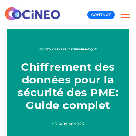
CONTACT
INF
OCINEO VOUS PARLE D’INFORMATIQUE
CYB
Chiffrement des
V
PRO
MON
données pour la
N
ORG
L
TÉL
sécurité des PME:
Guide complet
MES
NOS
MET
BUR
À P
28 August 2025