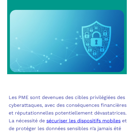
OUT
L’I
Q
FAQ
COM
MES
N
M
ADS
M
LE 
A
PLA
Les PME sont devenues des cibles privilégiées des
SAU
cyberattaques, avec des conséquences financières
et réputationnelles potentiellement dévastatrices.
La nécessité de
sécuriser les dispositifs mobiles
et
de protéger les données sensibles n’a jamais été