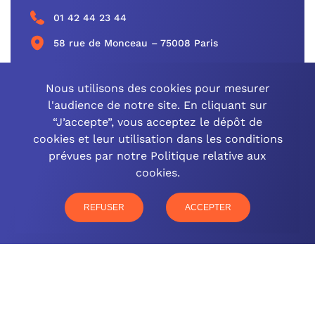
01 42 44 23 44
58 rue de Monceau – 75008 Paris
CONTACTEZ-NOUS
Nous utilisons des cookies pour mesurer
l'audience de notre site. En cliquant sur
“J’accepte”, vous acceptez le dépôt de
cookies et leur utilisation dans les conditions
OCINEO GRAND EST
prévues par notre Politique relative aux
cookies.
03 26 57 16 97
77 rue Paul Douce – 51480 Damery
REFUSER
ACCEPTER
CONTACTEZ-NOUS
NOTRE OFFRE