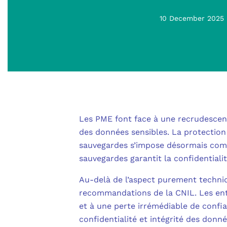
10 December 2025
Les PME font face à une recrudescen
des données sensibles. La protection
sauvegardes s’impose désormais comme
sauvegardes garantit la confidential
Au-delà de l’aspect purement techni
recommandations de la CNIL. Les entr
et à une perte irrémédiable de confi
confidentialité et intégrité des don