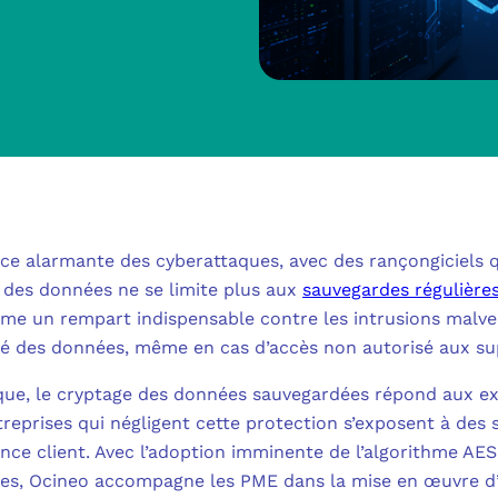
MICROSOFT 
METTRE L’HUMA
MICROSOFT
OUTILS & TECH
NOS SOLUTION
MICROSOFT 
FAQ CYBERSÉCU
BUREAU VIRTUE
À PROPOS
MICROSOFT 
L’INFORMATIQ
ce alarmante des cyberattaques, avec des rançongiciel
MICROSOFT
QUI SOMMES
 des données ne se limite plus aux
sauvegardes régulière
COMMUNICATIO
 un rempart indispensable contre les intrusions malveil
MICROSOFT 
ité des données, même en cas d’accès non autorisé aux s
RSE
MESSAGERIE C
MICROSOFT 
que, le cryptage des données sauvegardées répond aux ex
NOS CLIENT
ADSL, SDSL, F
eprises qui négligent cette protection s’exposent à des s
AUTHENTIFI
ance client. Avec l’adoption imminente de l’algorithme 
BLOG
LE CLOUD SUR 
nées, Ocineo accompagne les PME dans la mise en œuvre d