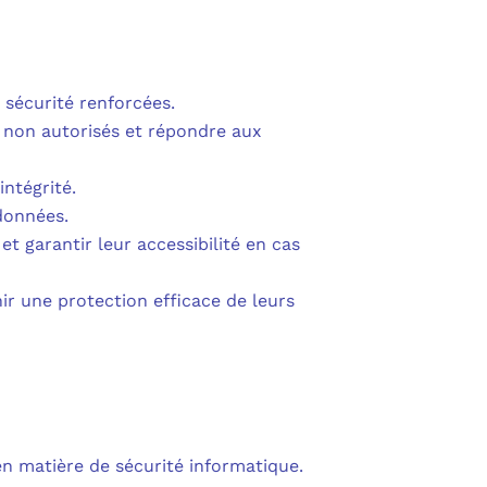
PURVIEW
E D’ACTIVITÉ PRA
INTUNE
 LIGNE
 sécurité renforcées.
COPILOT
 non autorisés et répondre aux
UDIO
ntégrité.
 données.
SAVOIR SUR MICROSOFT 365 ET SES LICENCES
et garantir leur accessibilité en cas
r une protection efficace de leurs
en matière de sécurité informatique.