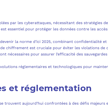
MICROSOFT 
PLAN DE REPRIS
MICROSOFT 
SAUVEGARDE EN
lées par les cyberattaques, nécessitant des stratégies de
MICROSOFT 
est essentiel pour protéger les données contre les accès
COPILOT ST
venir la norme d’ici 2025, combinant confidentialité et i
de chiffrement est cruciale pour éviter les violations de
FAQ : TOUT 
ont nécessaires pour assurer l’efficacité des sauvegardes 
volutions réglementaires et technologiques pour mainteni
s et réglementation
se trouvent aujourd’hui confrontées à des défis majeurs 