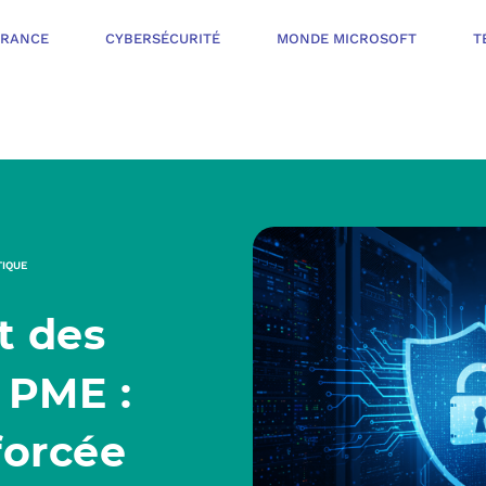
ÉRANCE
CYBERSÉCURITÉ
MONDE MICROSOFT
T
INFOGÉRANCE
NOTRE OFFR
CYBERSÉCURIT
TIQUE
VOTRE AUDI
t des
PROTÉGER LES 
NOTRE PROC
MONDE MICROS
 PME :
ORGANISER UNE
forcée
L’ÉCOSYSTÈ
MESURER ET AM
TÉLÉPHONIE