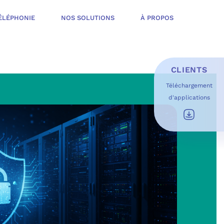
ÉLÉPHONIE
NOS SOLUTIONS
À PROPOS
CLIENTS
Téléchargement
d'applications
E D’INFOGÉRANCE
É
T OFFERT
USAGES DU QUOTIDIEN
ESS DE TRAVAIL
OFT
 SÉCURITÉ STRUCTURÉE
ME MICROSOFT
ÉLIORER EN CONTINU