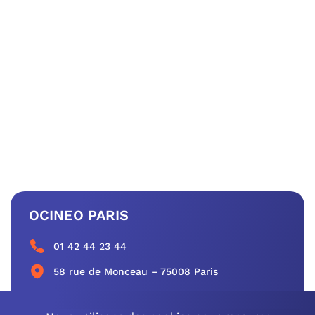
OCINEO PARIS
01 42 44 23 44
58 rue de Monceau – 75008 Paris
CONTACTEZ-NOUS