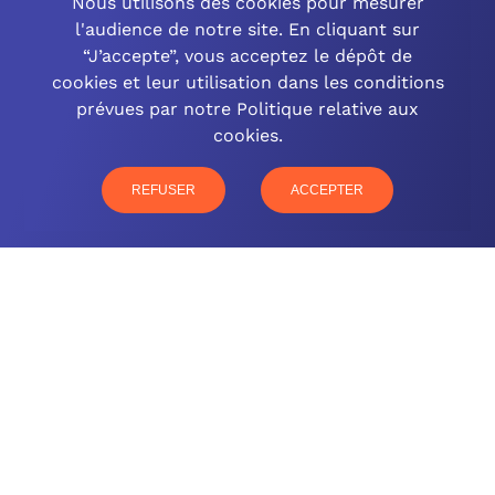
Nous utilisons des cookies pour mesurer
l'audience de notre site. En cliquant sur
“J’accepte”, vous acceptez le dépôt de
cookies et leur utilisation dans les conditions
OCINEO GRAND EST
prévues par notre Politique relative aux
cookies.
03 26 57 16 97
77 rue Paul Douce – 51480 Damery
REFUSER
ACCEPTER
CONTACTEZ-NOUS
NOTRE OFFRE
NOS COMPÉTENCES
NOS CLIENTS
QUI SOMMES-NOUS