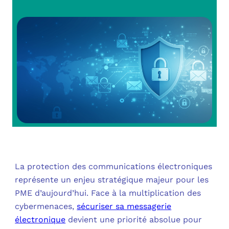
OUT
L’I
Q
FAQ
COM
MES
N
M
ADS
M
LE 
A
PLA
La protection des communications électroniques
SAU
représente un enjeu stratégique majeur pour les
PME d’aujourd’hui. Face à la multiplication des
cybermenaces,
sécuriser sa messagerie
électronique
devient une priorité absolue pour