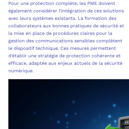
Pour une protection complète, les PME doivent
également considérer l’intégration de ces solutions
avec leurs systèmes existants. La formation des
collaborateurs aux bonnes pratiques de sécurité et
la mise en place de procédures claires pour la
gestion des communications sensibles complètent
le dispositif technique. Ces mesures permettent
d’établir une stratégie de protection cohérente et
efficace, adaptée aux enjeux actuels de la sécurité
numérique.