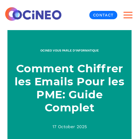
CONTACT
INF
OCINEO VOUS PARLE D’INFORMATIQUE
CYB
Comment Chiffrer
V
PRO
MON
les Emails Pour les
N
ORG
L
TÉL
PME: Guide
Complet
MES
NOS
MET
BUR
À P
17 October 2025