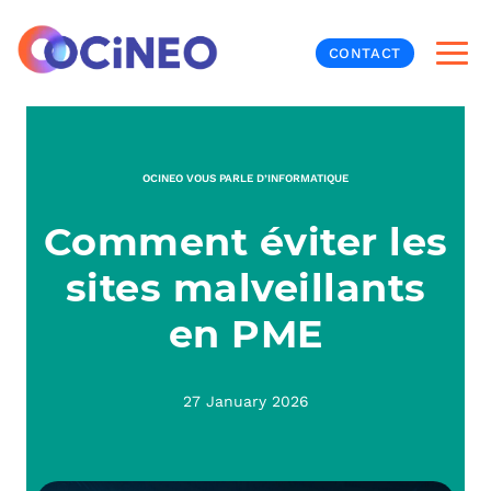
CONTACT
INF
OCINEO VOUS PARLE D’INFORMATIQUE
CYB
Comment éviter les
V
PRO
MON
sites malveillants
N
ORG
L
TÉL
en PME
MES
NOS
27 January 2026
MET
BUR
À P