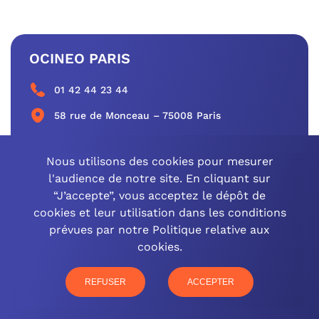
OCINEO PARIS
01 42 44 23 44
58 rue de Monceau – 75008 Paris
CONTACTEZ-NOUS
Nous utilisons des cookies pour mesurer
l'audience de notre site. En cliquant sur
“J’accepte”, vous acceptez le dépôt de
cookies et leur utilisation dans les conditions
OCINEO GRAND EST
prévues par notre Politique relative aux
cookies.
03 26 57 16 97
77 rue Paul Douce – 51480 Damery
REFUSER
ACCEPTER