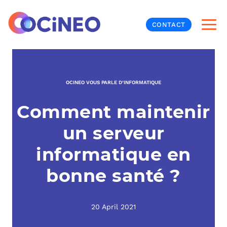
CONTACT
INF
OCINEO VOUS PARLE D’INFORMATIQUE
CYB
Comment maintenir
V
PRO
MON
un serveur
N
ORG
L
TÉL
informatique en
bonne santé ?
MES
NOS
MET
BUR
À P
20 April 2021