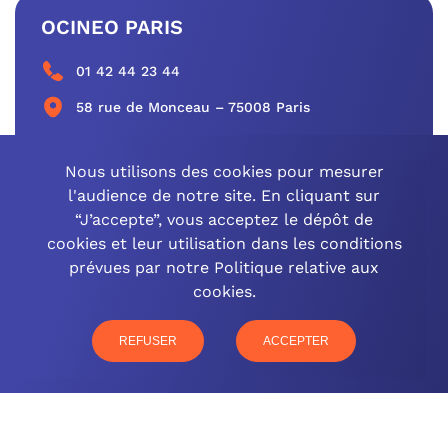
OCINEO PARIS
01 42 44 23 44
58 rue de Monceau – 75008 Paris
CONTACTEZ-NOUS
Nous utilisons des cookies pour mesurer
l'audience de notre site. En cliquant sur
“J’accepte”, vous acceptez le dépôt de
cookies et leur utilisation dans les conditions
OCINEO GRAND EST
prévues par notre Politique relative aux
cookies.
03 26 57 16 97
77 rue Paul Douce – 51480 Damery
REFUSER
ACCEPTER
CONTACTEZ-NOUS