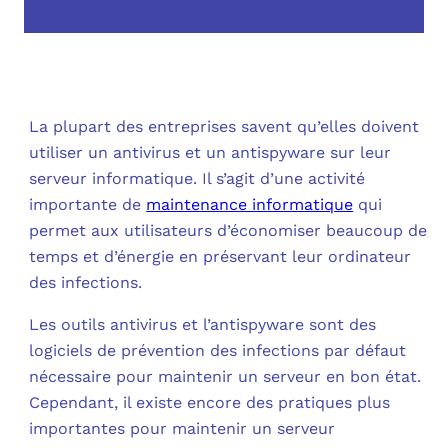
OUT
L’I
Q
FAQ
COM
MES
N
La plupart des entreprises savent qu’elles doivent
utiliser un antivirus et un antispyware sur leur
M
ADS
serveur informatique. Il s’agit d’une activité
importante de
maintenance informatique
qui
M
LE 
permet aux utilisateurs d’économiser beaucoup de
temps et d’énergie en préservant leur ordinateur
A
PLA
des infections.
Les outils antivirus et l’antispyware sont des
SAU
logiciels de prévention des infections par défaut
nécessaire pour maintenir un serveur en bon état.
Cependant, il existe encore des pratiques plus
importantes pour maintenir un serveur