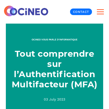
CONTACT
INF
OCINEO VOUS PARLE D’INFORMATIQUE
CYB
Tout comprendre
V
PRO
MON
sur
N
ORG
L
TÉL
l’Authentification
Multifacteur (MFA)
MES
NOS
MET
BUR
À P
03 July 2023