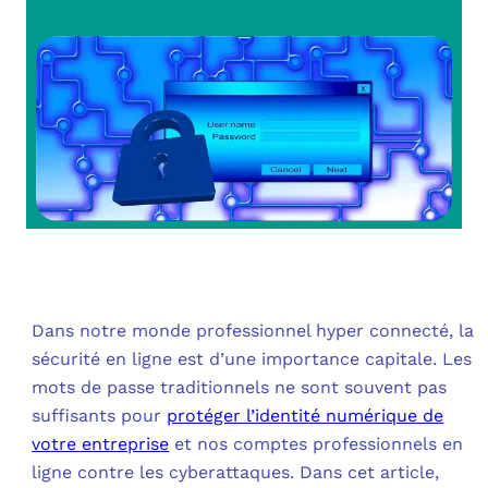
OUT
L’I
Q
FAQ
COM
MES
N
M
ADS
M
LE 
A
PLA
Dans notre monde professionnel hyper connecté, la
SAU
sécurité en ligne est d’une importance capitale. Les
mots de passe traditionnels ne sont souvent pas
suffisants pour
protéger l’identité numérique de
votre entreprise
et nos comptes professionnels en
ligne contre les cyberattaques. Dans cet article,