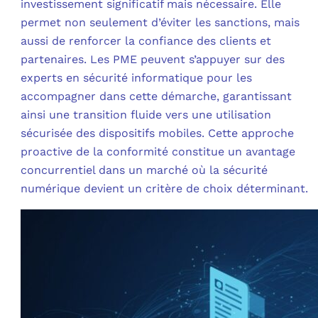
investissement significatif mais nécessaire. Elle
permet non seulement d’éviter les sanctions, mais
aussi de renforcer la confiance des clients et
partenaires. Les PME peuvent s’appuyer sur des
experts en sécurité informatique pour les
accompagner dans cette démarche, garantissant
ainsi une transition fluide vers une utilisation
sécurisée des dispositifs mobiles. Cette approche
proactive de la conformité constitue un avantage
concurrentiel dans un marché où la sécurité
numérique devient un critère de choix déterminant.