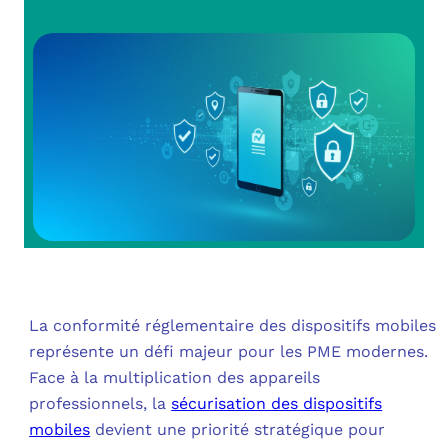
OUT
L’I
Q
FAQ
COM
MES
N
M
ADS
M
LE 
A
PLA
La conformité réglementaire des dispositifs mobiles
SAU
représente un défi majeur pour les PME modernes.
Face à la multiplication des appareils
professionnels, la
sécurisation des dispositifs
mobiles
devient une priorité stratégique pour