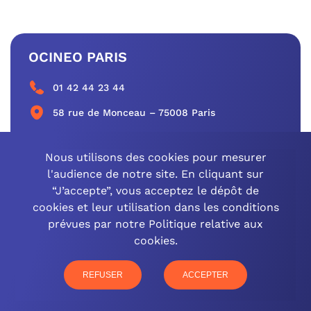
OCINEO PARIS
01 42 44 23 44
58 rue de Monceau – 75008 Paris
CONTACTEZ-NOUS
Nous utilisons des cookies pour mesurer
l'audience de notre site. En cliquant sur
“J’accepte”, vous acceptez le dépôt de
cookies et leur utilisation dans les conditions
OCINEO GRAND EST
prévues par notre Politique relative aux
cookies.
03 26 57 16 97
77 rue Paul Douce – 51480 Damery
REFUSER
ACCEPTER