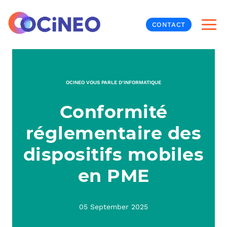
CONTACT
INF
OCINEO VOUS PARLE D’INFORMATIQUE
CYB
Conformité
V
PRO
MON
réglementaire des
N
ORG
L
TÉL
dispositifs mobiles
en PME
MES
NOS
MET
BUR
À P
05 September 2025