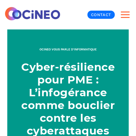
CONTACT
INF
OCINEO VOUS PARLE D’INFORMATIQUE
CYB
Cyber-résilience
V
PRO
MON
pour PME :
N
ORG
L
TÉL
L’infogérance
comme bouclier
MES
NOS
contre les
MET
BUR
À P
cyberattaques