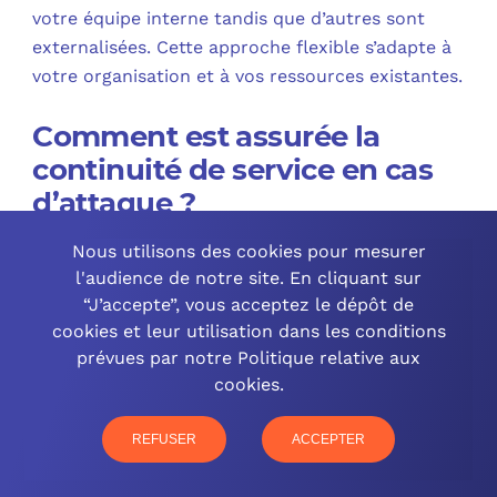
votre équipe interne tandis que d’autres sont
externalisées. Cette approche flexible s’adapte à
votre organisation et à vos ressources existantes.
Comment est assurée la
continuité de service en cas
d’attaque ?
Nous utilisons des cookies pour mesurer
Nos solutions incluent des plans de reprise
l'audience de notre site. En cliquant sur
d’activité (PRA) avec des sauvegardes régulières et
“J’accepte”, vous acceptez le dépôt de
sécurisées. En cas d’incident, nous mettons en
cookies et leur utilisation dans les conditions
œuvre des procédures de restauration rapides pour
prévues par notre Politique relative aux
minimiser l’interruption de vos activités.
cookies.
REFUSER
ACCEPTER