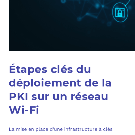
Étapes clés du
déploiement de la
PKI sur un réseau
Wi-Fi
La mise en place d’une infrastructure à clés