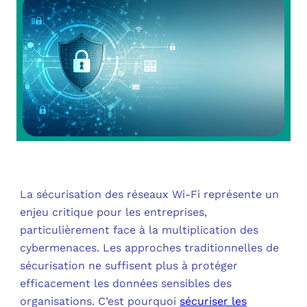
OUT
L’I
Q
FAQ
COM
MES
N
M
ADS
M
LE 
A
PLA
La sécurisation des réseaux Wi-Fi représente un
enjeu critique pour les entreprises,
SAU
particulièrement face à la multiplication des
cybermenaces. Les approches traditionnelles de
sécurisation ne suffisent plus à protéger
efficacement les données sensibles des
organisations. C’est pourquoi
sécuriser les