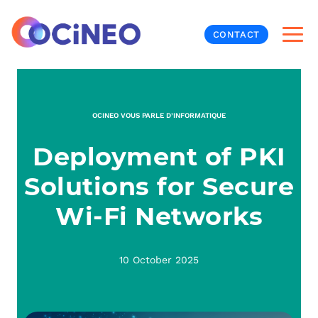
CONTACT
INF
OCINEO VOUS PARLE D’INFORMATIQUE
CYB
Deployment of PKI
V
PRO
MON
Solutions for Secure
N
ORG
L
TÉL
Wi-Fi Networks
MES
NOS
10 October 2025
MET
BUR
À P