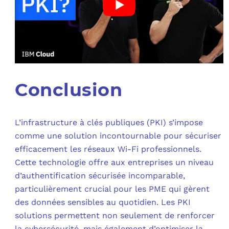
Conclusion
L’infrastructure à clés publiques (PKI) s’impose
comme une solution incontournable pour sécuriser
efficacement les réseaux Wi-Fi professionnels.
Cette technologie offre aux entreprises un niveau
d’authentification sécurisée incomparable,
particulièrement crucial pour les PME qui gèrent
des données sensibles au quotidien. Les PKI
solutions permettent non seulement de renforcer
la cybersécurité, mais également d’optimiser la