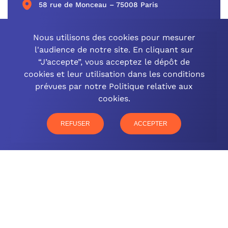
58 rue de Monceau – 75008 Paris
CONTACTEZ-NOUS
Nous utilisons des cookies pour mesurer
l'audience de notre site. En cliquant sur
“J’accepte”, vous acceptez le dépôt de
cookies et leur utilisation dans les conditions
OCINEO GRAND EST
prévues par notre Politique relative aux
cookies.
03 26 57 16 97
77 rue Paul Douce – 51480 Damery
REFUSER
ACCEPTER
CONTACTEZ-NOUS
NOTRE OFFRE
NOS COMPÉTENCES