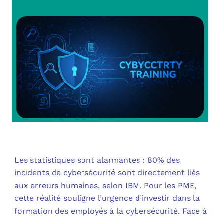
OUT
L’I
Q
FAQ
COM
MES
N
M
ADS
M
LE 
A
PLA
Les statistiques sont alarmantes : 80% des
SAU
incidents de cybersécurité sont directement liés
aux erreurs humaines, selon IBM. Pour les PME,
cette réalité souligne l’urgence d’investir dans la
formation des employés à la cybersécurité. Face à