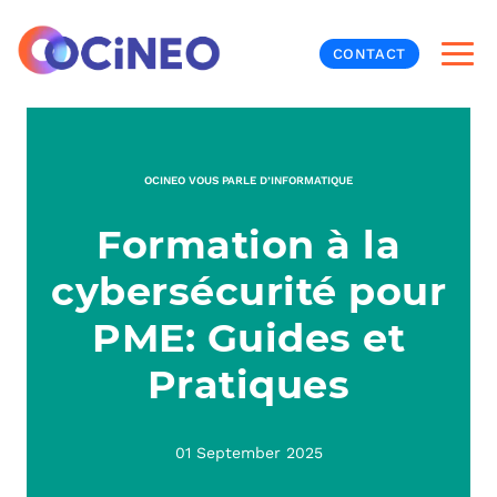
CONTACT
INF
OCINEO VOUS PARLE D’INFORMATIQUE
CYB
Formation à la
V
PRO
MON
cybersécurité pour
N
ORG
L
TÉL
PME: Guides et
Pratiques
MES
NOS
MET
BUR
À P
01 September 2025