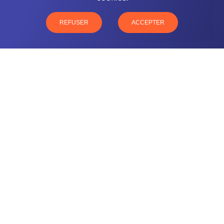
03 26 57 16 97
77 rue Paul Douce – 51480 Damery
REFUSER
ACCEPTER
CONTACTEZ-NOUS
NOTRE OFFRE
NOS COMPÉTENCES
NOS CLIENTS
QUI SOMMES-NOUS
BLOG
MENTIONS LÉGALES
GLOSSAIRE