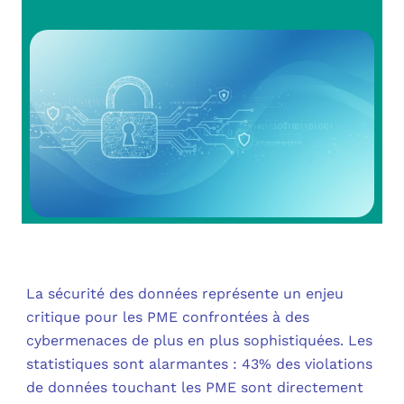
OUT
L’I
Q
FAQ
COM
MES
N
M
ADS
M
LE 
A
PLA
La sécurité des données représente un enjeu
SAU
critique pour les PME confrontées à des
cybermenaces de plus en plus sophistiquées. Les
statistiques sont alarmantes : 43% des violations
de données touchant les PME sont directement