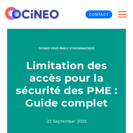
CONTACT
INF
OCINEO VOUS PARLE D’INFORMATIQUE
CYB
Limitation des
V
PRO
MON
accès pour la
N
ORG
L
TÉL
sécurité des PME :
Guide complet
MES
NOS
MET
BUR
À P
22 September 2025