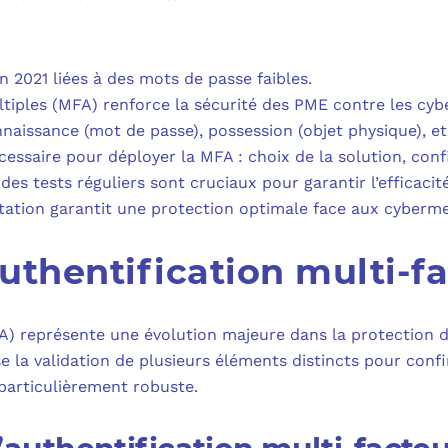
MICROSOFT 
PLAN DE REPRIS
MICROSOFT 
 2021 liées à des mots de passe faibles.
SAUVEGARDE EN
ltiples (MFA) renforce la sécurité des PME contre les cyb
MICROSOFT 
naissance (mot de passe), possession (objet physique), et
ssaire pour déployer la MFA : choix de la solution, confi
COPILOT ST
des tests réguliers sont cruciaux pour garantir l’efficacit
ation garantit une protection optimale face aux cyberme
FAQ : TOUT 
uthentification multi-f
FA) représente une évolution majeure dans la protection 
 la validation de plusieurs éléments distincts pour confirm
particulièrement robuste.