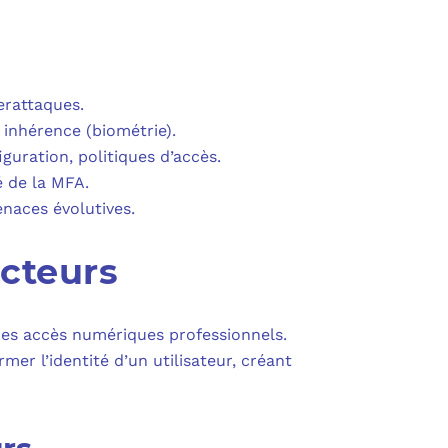
PURVIEW
E D’ACTIVITÉ PRA
INTUNE
 LIGNE
erattaques.
COPILOT
 inhérence (biométrie).
guration, politiques d’accès.
UDIO
é de la MFA.
naces évolutives.
SAVOIR SUR MICROSOFT 365 ET SES LICENCES
acteurs
des accès numériques professionnels.
er l’identité d’un utilisateur, créant