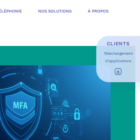
ÉLÉPHONIE
NOS SOLUTIONS
À PROPOS
CLIENTS
Téléchargement
d'applications
E D’INFOGÉRANCE
É
T OFFERT
USAGES DU QUOTIDIEN
ESS DE TRAVAIL
OFT
 SÉCURITÉ STRUCTURÉE
ME MICROSOFT
ÉLIORER EN CONTINU