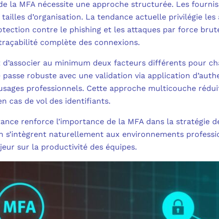
 de la MFA nécessite une approche structurée. Les fourn
ailles d’organisation. La tendance actuelle privilégie les
otection contre le phishing et les attaques par force bru
 traçabilité complète des connexions.
’associer au minimum deux facteurs différents pour chaq
passe robuste avec une validation via application d’authe
 usages professionnels. Cette approche multicouche rédui
cas de vol des identifiants.
stance renforce l’importance de la MFA dans la stratégie d
n s’intègrent naturellement aux environnements professi
eur sur la productivité des équipes.