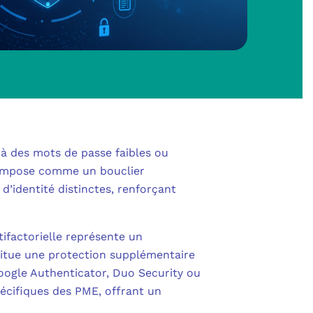
SHAREPOINT
IN AU CŒUR DE LA DÉFENSE
 OUTLOOK
NOLOGIES
S
POWER BI
RITÉ PME
L
POWER APPS
UE SANS ENGAGEMENT
 à des mots de passe faibles ou
 POWER AUTOMATE
s’impose comme un bouclier
 NOUS ?
NS UNIFIÉES
d’identité distinctes, renforçant
ENTRA ID
OLLABORATIVE
tifactorielle représente un
DEFENDER FOR BUSINESS
stitue une protection supplémentaire
S
IBRE POUR PROFESSIONNELS
oogle Authenticator, Duo Security ou
CATION MULTI-FACTEURS (MFA)
écifiques des PME, offrant un
MESURE