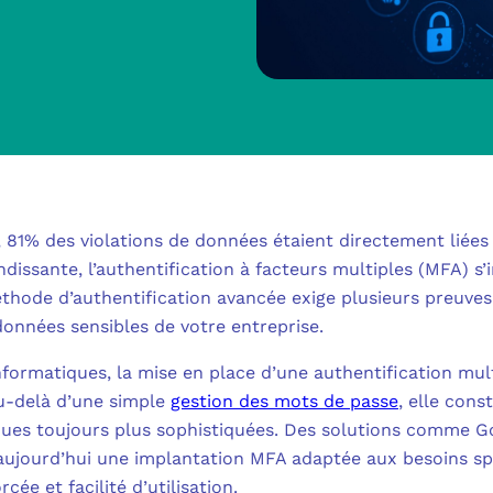
MICROSOFT 
METTRE L’HUMA
MICROSOFT
OUTILS & TECH
NOS SOLUTION
MICROSOFT 
FAQ CYBERSÉCU
BUREAU VIRTUE
À PROPOS
MICROSOFT 
L’INFORMATIQ
, 81% des violations de données étaient directement liées
MICROSOFT
issante, l’authentification à facteurs multiples (MFA) 
QUI SOMMES
COMMUNICATIO
hode d’authentification avancée exige plusieurs preuves 
MICROSOFT 
onnées sensibles de votre entreprise.
RSE
MESSAGERIE C
nformatiques, la mise en place d’une authentification mul
MICROSOFT 
Au-delà d’une simple
gestion des mots de passe
, elle con
NOS CLIENT
ADSL, SDSL, F
ques toujours plus sophistiquées. Des solutions comme G
AUTHENTIFI
aujourd’hui une implantation MFA adaptée aux besoins sp
BLOG
LE CLOUD SUR 
cée et facilité d’utilisation.