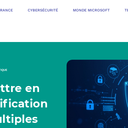
ÉRANCE
CYBERSÉCURITÉ
MONDE MICROSOFT
T
INFOGÉRANCE
NOTRE OFFR
CYBERSÉCURIT
TIQUE
VOTRE AUDI
tre en
PROTÉGER LES 
NOTRE PROC
MONDE MICROS
ification
ORGANISER UNE
ltiples
L’ÉCOSYSTÈ
MESURER ET AM
TÉLÉPHONIE