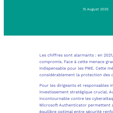
15 August 2025
Les chiffres sont alarmants : en 2021
compromis. Face à cette menace grand
indispensable pour les PME. Cette mét
considérablement la protection des d
Pour les dirigeants et responsables i
investissement stratégique crucial. 
incontournable contre les cyberatta
Microsoft Authenticator permettent 
équilibre optimal entre sécurité renfor