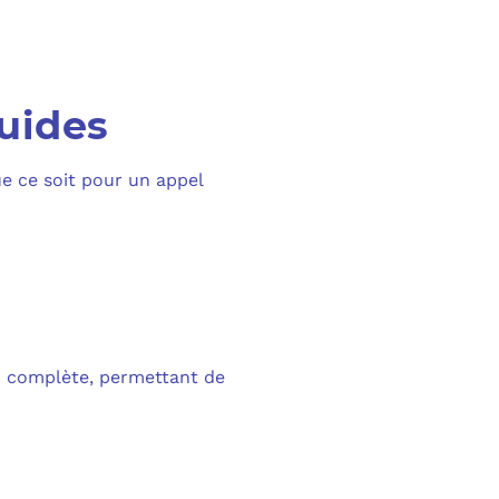
PURVIEW
E D’ACTIVITÉ PRA
INTUNE
 LIGNE
luides
COPILOT
ue ce soit pour un appel
UDIO
SAVOIR SUR MICROSOFT 365 ET SES LICENCES
d complète, permettant de