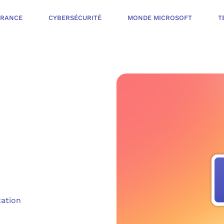
ÉRANCE
CYBERSÉCURITÉ
MONDE MICROSOFT
T
INFOGÉRANCE
NOTRE OFFR
CYBERSÉCURIT
VOTRE AUDI
PROTÉGER LES 
NOTRE PROC
MONDE MICROS
ORGANISER UNE
cation
L’ÉCOSYSTÈ
MESURER ET AM
TÉLÉPHONIE