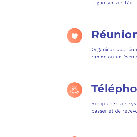
organiser vos tâche
Réunion
Organisez des réun
rapide ou un événe
Télépho
Remplacez vos syst
passer et de recevo