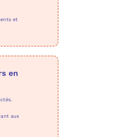
ents et
rs en
ctés.
tant aux