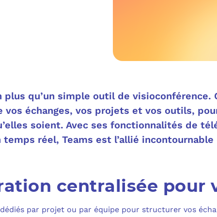
MICROSOFT 
METTRE L’HUMA
MICROSOFT
OUTILS & TECH
NOS SOLUTION
MICROSOFT 
FAQ CYBERSÉCU
BUREAU VIRTUE
À PROPOS
MICROSOFT 
n plus qu’un simple outil de visioconférence.
L’INFORMATIQ
e vos échanges, vos projets et vos outils, po
MICROSOFT
’elles soient. Avec ses fonctionnalités de té
QUI SOMMES
COMMUNICATIO
n temps réel, Teams est l’allié incontournabl
MICROSOFT 
RSE
MESSAGERIE C
MICROSOFT 
NOS CLIENT
ration centralisée pour 
ADSL, SDSL, F
AUTHENTIFI
BLOG
LE CLOUD SUR 
dédiés par projet ou par équipe pour structurer vos échan