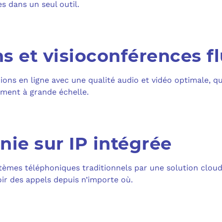
MICROSOFT 
s dans un seul outil.
PLAN DE REPRIS
MICROSOFT 
SAUVEGARDE EN
s et visioconférences f
MICROSOFT 
ions en ligne avec une qualité audio et vidéo optimale, q
COPILOT ST
ment à grande échelle.
FAQ : TOUT 
nie sur IP intégrée
èmes téléphoniques traditionnels par une solution clou
ir des appels depuis n’importe où.