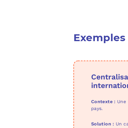
Exemples 
Centralis
internatio
Contexte :
Une e
pays.
Solution :
Un ca