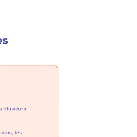
es
s plusieurs
ions, les