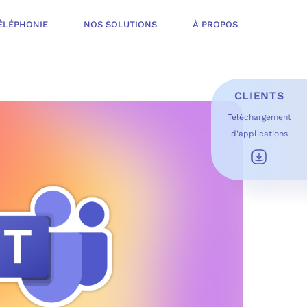
ÉLÉPHONIE
NOS SOLUTIONS
À PROPOS
CLIENTS
Téléchargement
d'applications
E D’INFOGÉRANCE
É
T OFFERT
USAGES DU QUOTIDIEN
ESS DE TRAVAIL
OFT
 SÉCURITÉ STRUCTURÉE
ME MICROSOFT
ÉLIORER EN CONTINU