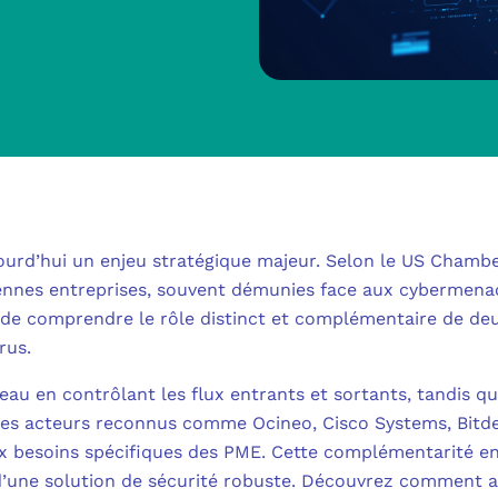
MICROSOFT 
METTRE L’HUMA
MICROSOFT
OUTILS & TECH
NOS SOLUTION
MICROSOFT 
FAQ CYBERSÉCU
BUREAU VIRTUE
À PROPOS
MICROSOFT 
L’INFORMATIQ
ourd’hui un enjeu stratégique majeur. Selon le US Chamb
MICROSOFT
QUI SOMMES
yennes entreprises, souvent démunies face aux cybermena
COMMUNICATIO
el de comprendre le rôle distinct et complémentaire de d
MICROSOFT 
rus.
RSE
MESSAGERIE C
MICROSOFT 
eau en contrôlant les flux entrants et sortants, tandis que 
NOS CLIENT
ADSL, SDSL, F
 Des acteurs reconnus comme Ocineo, Cisco Systems, Bitd
AUTHENTIFI
x besoins spécifiques des PME. Cette complémentarité en
BLOG
LE CLOUD SUR 
e d’une solution de sécurité robuste. Découvrez comment