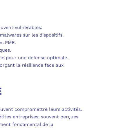
PURVIEW
E D’ACTIVITÉ PRA
INTUNE
 LIGNE
ouvent vulnérables.
COPILOT
 malwares sur les dispositifs.
es PME.
UDIO
ques.
che pour une défense optimale.
SAVOIR SUR MICROSOFT 365 ET SES LICENCES
orçant la résilience face aux
E
euvent compromettre leurs activités.
ites entreprises, souvent perçues
ément fondamental de la