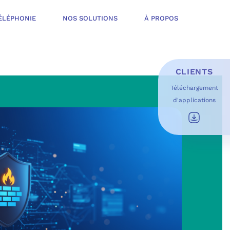
ÉLÉPHONIE
NOS SOLUTIONS
À PROPOS
CLIENTS
Téléchargement
d'applications
E D’INFOGÉRANCE
É
T OFFERT
USAGES DU QUOTIDIEN
ESS DE TRAVAIL
OFT
 SÉCURITÉ STRUCTURÉE
ME MICROSOFT
ÉLIORER EN CONTINU