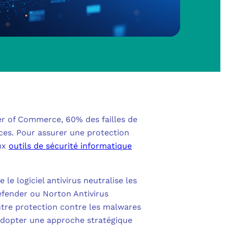
SHAREPOINT
IN AU CŒUR DE LA DÉFENSE
 OUTLOOK
NOLOGIES
S
POWER BI
RITÉ PME
L
POWER APPS
UE SANS ENGAGEMENT
er of Commerce, 60% des failles de
 POWER AUTOMATE
 NOUS ?
ces. Pour assurer une protection
NS UNIFIÉES
eux
outils de sécurité informatique
ENTRA ID
OLLABORATIVE
DEFENDER FOR BUSINESS
le logiciel antivirus neutralise les
S
IBRE POUR PROFESSIONNELS
efender ou Norton Antivirus
CATION MULTI-FACTEURS (MFA)
tre protection contre les malwares
MESURE
 adopter une approche stratégique