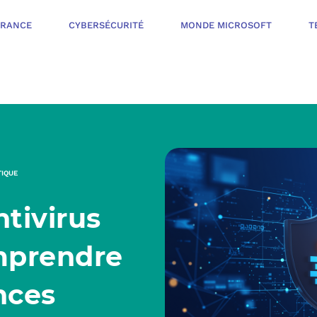
ÉRANCE
CYBERSÉCURITÉ
MONDE MICROSOFT
T
INFOGÉRANCE
NOTRE OFFR
CYBERSÉCURIT
TIQUE
VOTRE AUDI
ntivirus
PROTÉGER LES 
NOTRE PROC
MONDE MICROS
mprendre
ORGANISER UNE
nces
L’ÉCOSYSTÈ
MESURER ET AM
TÉLÉPHONIE