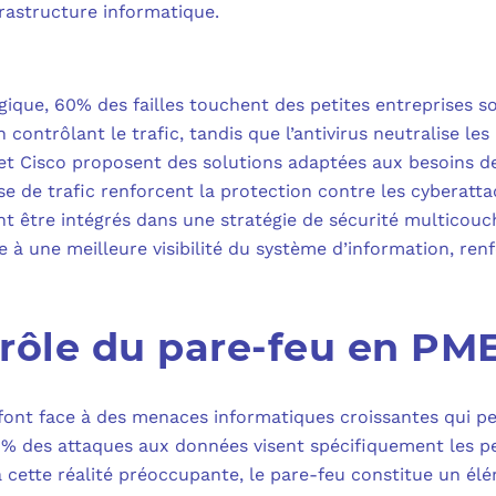
MICROSOFT 
rastructure informatique.
PLAN DE REPRIS
MICROSOFT 
SAUVEGARDE EN
gique, 60% des failles touchent des petites entreprises s
MICROSOFT 
contrôlant le trafic, tandis que l’antivirus neutralise les
t Cisco proposent des solutions adaptées aux besoins d
COPILOT ST
yse de trafic renforcent la protection contre les cyberatta
ent être intégrés dans une stratégie de sécurité multicou
FAQ : TOUT 
à une meilleure visibilité du système d’information, renf
rôle du pare-feu en PM
font face à des menaces informatiques croissantes qui p
 des attaques aux données visent spécifiquement les pet
 cette réalité préoccupante, le pare-feu constitue un él