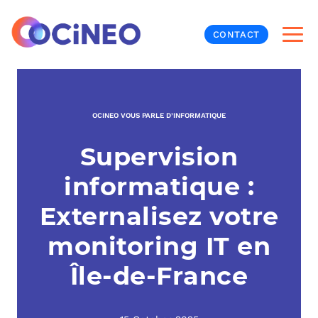
CONTACT
INF
OCINEO VOUS PARLE D’INFORMATIQUE
CYB
Supervision
V
PRO
MON
informatique :
N
ORG
L
TÉL
Externalisez votre
monitoring IT en
MES
NOS
Île-de-France
MET
BUR
À P