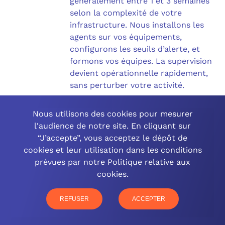
généralement entre 1 et 3 semaines
selon la complexité de votre
infrastructure. Nous installons les
agents sur vos équipements,
configurons les seuils d’alerte, et
formons vos équipes. La supervision
devient opérationnelle rapidement,
sans perturber votre activité.​
Nous utilisons des cookies pour mesurer
l'audience de notre site. En cliquant sur
Qui reçoit les
“J’accepte”, vous acceptez le dépôt de
cookies et leur utilisation dans les conditions
alertes de
prévues par notre Politique relative aux
cookies.
supervision ?
REFUSER
ACCEPTER
Vous décidez. Les alertes peuvent
être envoyées à vos équipes