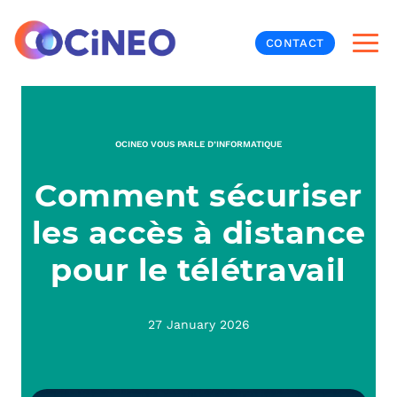
CONTACT
INF
OCINEO VOUS PARLE D’INFORMATIQUE
CYB
Comment sécuriser
V
PRO
MON
les accès à distance
N
ORG
L
TÉL
pour le télétravail
MES
NOS
27 January 2026
MET
BUR
À P