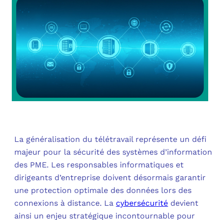
OUT
L’I
Q
FAQ
COM
MES
N
M
ADS
M
LE 
A
PLA
La généralisation du télétravail représente un défi
majeur pour la sécurité des systèmes d’information
SAU
des PME. Les responsables informatiques et
dirigeants d’entreprise doivent désormais garantir
une protection optimale des données lors des
connexions à distance. La
cybersécurité
devient
ainsi un enjeu stratégique incontournable pour