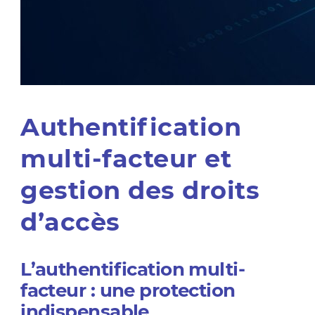
Authentification
multi-facteur et
gestion des droits
d’accès
L’authentification multi-
facteur : une protection
indispensable