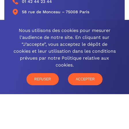
01 42 44 23 44
58 rue de Monceau – 75008 Paris
CONTACTEZ-NOUS
Nous utilisons des cookies pour mesurer
l'audience de notre site. En cliquant sur
“J’accepte”, vous acceptez le dépôt de
cookies et leur utilisation dans les conditions
OCINEO GRAND EST
prévues par notre Politique relative aux
cookies.
03 26 57 16 97
77 rue Paul Douce – 51480 Damery
REFUSER
ACCEPTER
CONTACTEZ-NOUS
NOTRE OFFRE