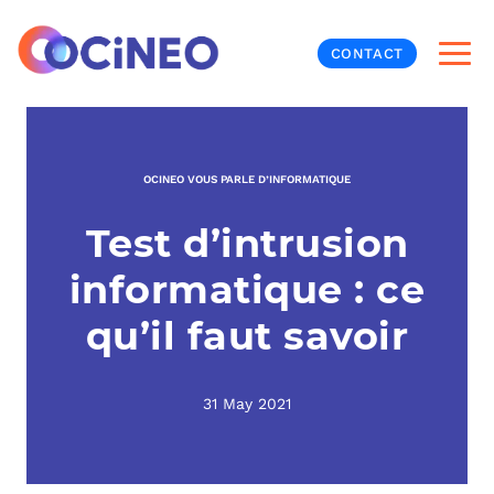
CONTACT
INF
OCINEO VOUS PARLE D’INFORMATIQUE
CYB
Test d’intrusion
V
PRO
MON
informatique : ce
N
ORG
L
TÉL
qu’il faut savoir
MES
NOS
31 May 2021
MET
BUR
À P