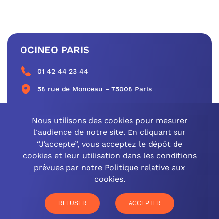
OCINEO PARIS
01 42 44 23 44
58 rue de Monceau – 75008 Paris
CONTACTEZ-NOUS
Nous utilisons des cookies pour mesurer
l'audience de notre site. En cliquant sur
“J’accepte”, vous acceptez le dépôt de
cookies et leur utilisation dans les conditions
OCINEO GRAND EST
prévues par notre Politique relative aux
cookies.
03 26 57 16 97
77 rue Paul Douce – 51480 Damery
REFUSER
ACCEPTER