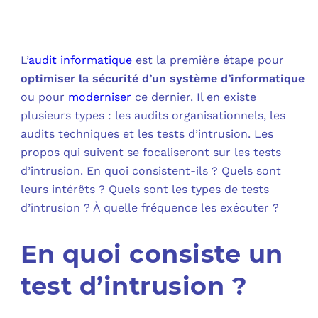
OUT
L’I
Q
FAQ
COM
L’
audit informatique
est la première étape pour
optimiser la sécurité d’un système d’informatique
MES
N
ou pour
moderniser
ce dernier. Il en existe
plusieurs types : les audits organisationnels, les
M
ADS
audits techniques et les tests d’intrusion. Les
propos qui suivent se focaliseront sur les tests
M
LE 
d’intrusion. En quoi consistent-ils ? Quels sont
leurs intérêts ? Quels sont les types de tests
A
PLA
d’intrusion ? À quelle fréquence les exécuter ?
SAU
En quoi consiste un
test d’intrusion ?