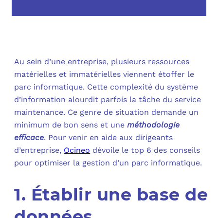
OUT
L’I
Q
FAQ
COM
MES
N
Au sein d’une entreprise, plusieurs ressources
matérielles et immatérielles viennent étoffer le
M
ADS
parc informatique. Cette complexité du système
d’information alourdit parfois la tâche du service
M
LE 
maintenance. Ce genre de situation demande un
minimum de bon sens et une
méthodologie
A
PLA
efficace
. Pour venir en aide aux dirigeants
d’entreprise,
Ocineo
dévoile le top 6 des conseils
SAU
pour optimiser la gestion d’un parc informatique.
1. Établir une base de
données