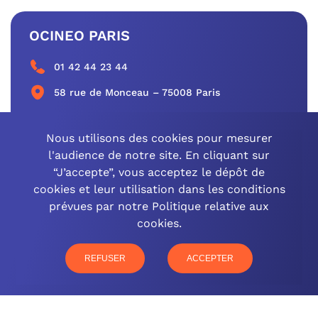
OCINEO PARIS
01 42 44 23 44
58 rue de Monceau – 75008 Paris
CONTACTEZ-NOUS
Nous utilisons des cookies pour mesurer
l'audience de notre site. En cliquant sur
“J’accepte”, vous acceptez le dépôt de
cookies et leur utilisation dans les conditions
OCINEO GRAND EST
prévues par notre Politique relative aux
cookies.
03 26 57 16 97
77 rue Paul Douce – 51480 Damery
REFUSER
ACCEPTER
CONTACTEZ-NOUS