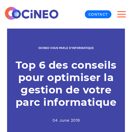
CONTACT
INF
OCINEO VOUS PARLE D’INFORMATIQUE
CYB
Top 6 des conseils
V
PRO
MON
pour optimiser la
N
ORG
L
TÉL
gestion de votre
parc informatique
MES
NOS
MET
BUR
À P
04 June 2019