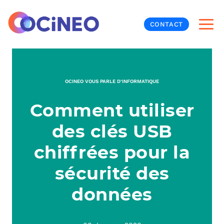
CONTACT
INF
OCINEO VOUS PARLE D’INFORMATIQUE
CYB
Comment utiliser
V
PRO
MON
des clés USB
N
ORG
L
TÉL
chiffrées pour la
sécurité des
MES
NOS
données
MET
BUR
À P