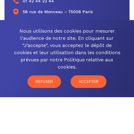
01 42 44 23 44
58 rue de Monceau – 75008 Paris
CONTACTEZ-NOUS
Nous utilisons des cookies pour mesurer
l'audience de notre site. En cliquant sur
“J’accepte”, vous acceptez le dépôt de
cookies et leur utilisation dans les conditions
OCINEO GRAND EST
prévues par notre Politique relative aux
cookies.
03 26 57 16 97
77 rue Paul Douce – 51480 Damery
REFUSER
ACCEPTER
CONTACTEZ-NOUS
NOTRE OFFRE