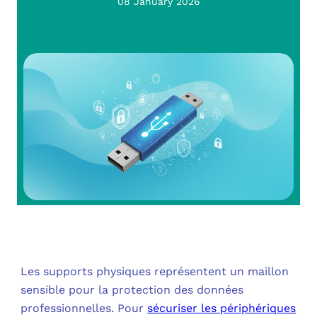
OUT
08 January 2026
L’I
Q
FAQ
COM
MES
N
M
ADS
M
LE 
A
PLA
SAU
Les supports physiques représentent un maillon
sensible pour la protection des données
professionnelles. Pour
sécuriser les périphériques