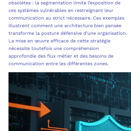
obsolètes : la segmentation limite l’exposition de
ces systèmes vulnérables en restreignant leur
communication au strict nécessaire. Ces exemples
illustrent comment une architecture bien pensée
transforme la posture défensive d’une organisation.
La mise en œuvre efficace de cette stratégie
nécessite toutefois une compréhension
approfondie des flux métier et des besoins de
communication entre les différentes zones.