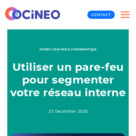
CONTACT
INF
OCINEO VOUS PARLE D’INFORMATIQUE
CYB
Utiliser un pare-feu
V
PRO
MON
pour segmenter
N
ORG
L
TÉL
votre réseau interne
MES
NOS
23 December 2025
MET
BUR
À P