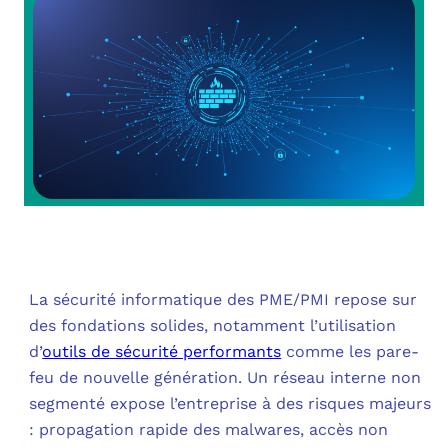
OUT
L’I
Q
FAQ
COM
MES
N
M
ADS
M
LE 
A
PLA
La sécurité informatique des PME/PMI repose sur
des fondations solides, notamment l’utilisation
SAU
d’
outils de sécurité performants
comme les pare-
feu de nouvelle génération. Un réseau interne non
segmenté expose l’entreprise à des risques majeurs
: propagation rapide des malwares, accès non