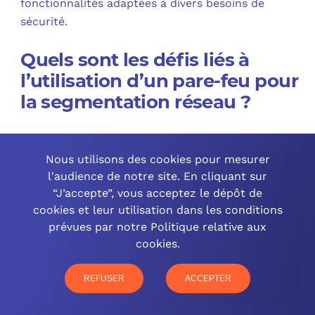
fonctionnalités adaptées à divers besoins de
sécurité.
Quels sont les défis liés à
l’utilisation d’un pare-feu pour
la segmentation réseau ?
La configuration et la gestion des pare-feux pour la
segmentation réseau peuvent être complexes et
Nous utilisons des cookies pour mesurer
l'audience de notre site. En cliquant sur
nécessiter une compréhension approfondie des
“J’accepte”, vous acceptez le dépôt de
environnements réseau. Il est également crucial de
cookies et leur utilisation dans les conditions
maintenir les règles de pare-feu à jour avec les
prévues par notre Politique relative aux
dernières menaces et de veiller à ce que la
cookies.
configuration ne nuise pas à la performance du
réseau.
REFUSER
ACCEPTER
Comment optimiser la