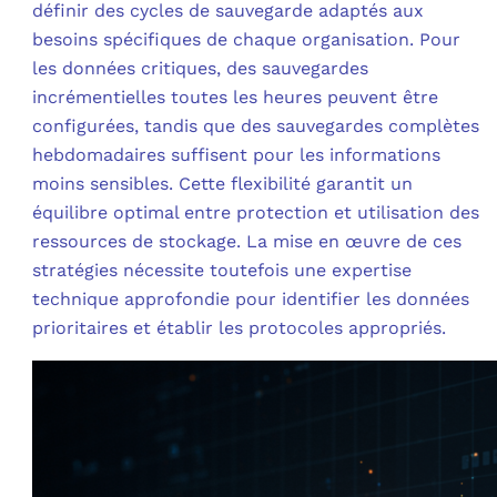
définir des cycles de sauvegarde adaptés aux
besoins spécifiques de chaque organisation. Pour
les données critiques, des sauvegardes
incrémentielles toutes les heures peuvent être
configurées, tandis que des sauvegardes complètes
hebdomadaires suffisent pour les informations
moins sensibles. Cette flexibilité garantit un
équilibre optimal entre protection et utilisation des
ressources de stockage. La mise en œuvre de ces
stratégies nécessite toutefois une expertise
technique approfondie pour identifier les données
prioritaires et établir les protocoles appropriés.