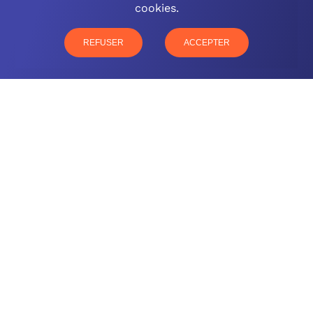
cookies.
03 26 57 16 97
77 rue Paul Douce – 51480 Damery
REFUSER
ACCEPTER
CONTACTEZ-NOUS
NOTRE OFFRE
NOS COMPÉTENCES
NOS CLIENTS
QUI SOMMES-NOUS
BLOG
MENTIONS LÉGALES
GLOSSAIRE