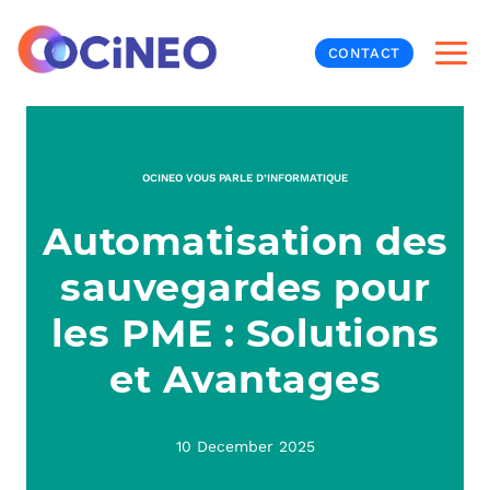
CONTACT
INF
OCINEO VOUS PARLE D’INFORMATIQUE
CYB
Automatisation des
V
PRO
MON
sauvegardes pour
N
ORG
L
TÉL
les PME : Solutions
et Avantages
MES
NOS
MET
BUR
À P
10 December 2025