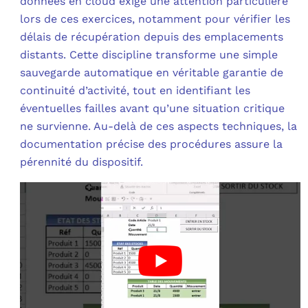
données en cloud exige une attention particulière
lors de ces exercices, notamment pour vérifier les
délais de récupération depuis des emplacements
distants. Cette discipline transforme une simple
sauvegarde automatique en véritable garantie de
continuité d’activité, tout en identifiant les
éventuelles failles avant qu’une situation critique
ne survienne. Au-delà de ces aspects techniques, la
documentation précise des procédures assure la
pérennité du dispositif.