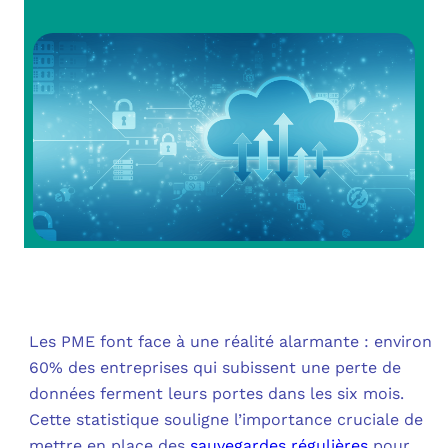
OUT
L’I
Q
FAQ
COM
MES
N
M
ADS
M
LE 
A
PLA
SAU
Les PME font face à une réalité alarmante : environ
60% des entreprises qui subissent une perte de
données ferment leurs portes dans les six mois.
Cette statistique souligne l’importance cruciale de
mettre en place des
sauvegardes régulières
pour