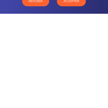
77 rue Paul Douce – 51480 Damery
REFUSER
ACCEPTER
CONTACTEZ-NOUS
NOTRE OFFRE
NOS COMPÉTENCES
NOS CLIENTS
QUI SOMMES-NOUS
BLOG
MENTIONS LÉGALES
GLOSSAIRE