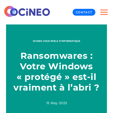
CONTACT
INF
OCINEO VOUS PARLE D’INFORMATIQUE
CYB
Ransomwares :
V
PRO
MON
Votre Windows
N
ORG
L
TÉL
« protégé » est-il
vraiment à l’abri ?
MES
NOS
MET
BUR
À P
15 May 2025