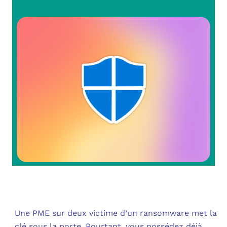
OUT
L’I
Q
FAQ
COM
MES
N
M
ADS
M
LE 
A
PLA
SAU
Une PME sur deux victime d’un ransomware met la
clé sous la porte. Pourtant, vous possédez déjà