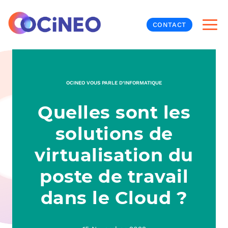
CONTACT
INF
OCINEO VOUS PARLE D’INFORMATIQUE
CYB
Quelles sont les
V
PRO
MON
solutions de
N
ORG
L
TÉL
virtualisation du
poste de travail
MES
NOS
dans le Cloud ?
MET
BUR
À P