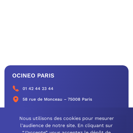
OCINEO PARIS
01 42 44 23 44
58 rue de Monceau – 75008 Paris
CONTACTEZ-NOUS
Nous utilisons des cookies pour mesurer
l'audience de notre site. En cliquant sur
“J’accepte”, vous acceptez le dépôt de