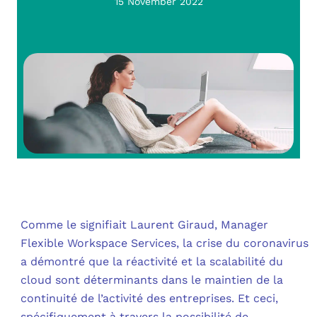
OUT
15 November 2022
L’I
Q
FAQ
COM
MES
N
M
ADS
M
LE 
A
PLA
Comme le signifiait Laurent Giraud, Manager
SAU
Flexible Workspace Services, la crise du coronavirus
a démontré que la réactivité et la scalabilité du
cloud sont déterminants dans le maintien de la
continuité de l’activité des entreprises. Et ceci,
spécifiquement à travers la possibilité de