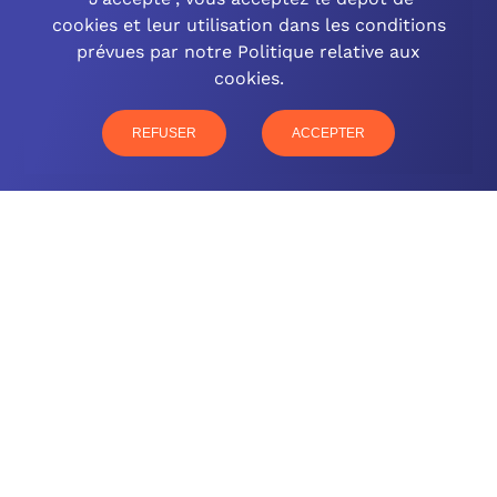
cookies et leur utilisation dans les conditions
OCINEO GRAND EST
prévues par notre Politique relative aux
cookies.
03 26 57 16 97
77 rue Paul Douce – 51480 Damery
REFUSER
ACCEPTER
CONTACTEZ-NOUS
NOTRE OFFRE
NOS COMPÉTENCES
NOS CLIENTS
QUI SOMMES-NOUS
BLOG