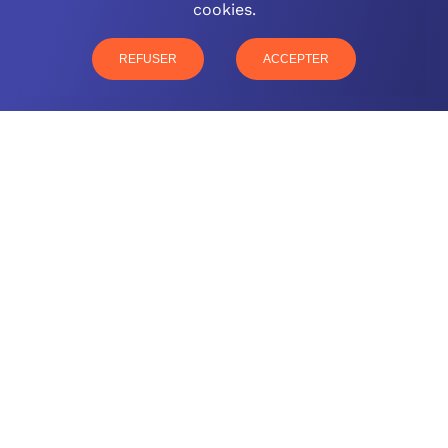
cookies.
03 26 57 16 97
77 rue Paul Douce – 51480 Damery
REFUSER
ACCEPTER
CONTACTEZ-NOUS
NOTRE OFFRE
NOS COMPÉTENCES
NOS CLIENTS
QUI SOMMES-NOUS
BLOG
MENTIONS LÉGALES
GLOSSAIRE