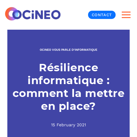
CONTACT
INF
OCINEO VOUS PARLE D’INFORMATIQUE
CYB
Résilience
V
PRO
MON
informatique :
N
ORG
L
TÉL
comment la mettre
en place?
MES
NOS
MET
BUR
À P
15 February 2021