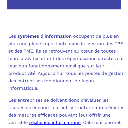
OUT
L’I
Q
FAQ
COM
MES
N
Les
systèmes d’information
occupent de plus en
plus une place importante dans la gestion des TPE
M
ADS
et des PME. Ils se retrouvent au cœur de toutes
leurs activités et ont des répercussions directes sur
M
LE 
leur bon fonctionnement ainsi que sur leur
productivité. Aujourd’hui, tous les postes de gestion
A
PLA
des entreprises fonctionnent de façon
informatique.
SAU
Les entreprises se doivent donc d’évaluer les
risques qu’encourt leur infrastructure afin d’édicter
des mesures efficaces pouvant leur offrir une
véritable
résilience informatique
. Cela leur permet