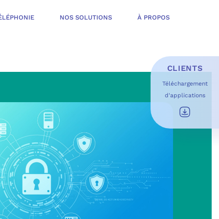
ÉLÉPHONIE
NOS SOLUTIONS
À PROPOS
CLIENTS
Téléchargement
d'applications
E D’INFOGÉRANCE
É
T OFFERT
USAGES DU QUOTIDIEN
ESS DE TRAVAIL
OFT
 SÉCURITÉ STRUCTURÉE
ME MICROSOFT
ÉLIORER EN CONTINU