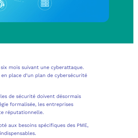
SHAREPOINT
IN AU CŒUR DE LA DÉFENSE
 OUTLOOK
NOLOGIES
S
POWER BI
RITÉ PME
L
POWER APPS
UE SANS ENGAGEMENT
 six mois suivant une cyberattaque.
 POWER AUTOMATE
en place d’un plan de cybersécurité
 NOUS ?
NS UNIFIÉES
ENTRA ID
coles de sécurité doivent désormais
OLLABORATIVE
gie formalisée, les entreprises
DEFENDER FOR BUSINESS
te réputationnelle.
S
IBRE POUR PROFESSIONNELS
CATION MULTI-FACTEURS (MFA)
apté aux besoins spécifiques des PME,
MESURE
 indispensables.