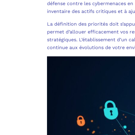
défense contre les cybermenaces en c
inventaire des actifs critiques et à a
La définition des priorités doit s’ap
permet d’allouer efficacement vos re
stratégiques. L’établissement d’un ca
continue aux évolutions de votre en