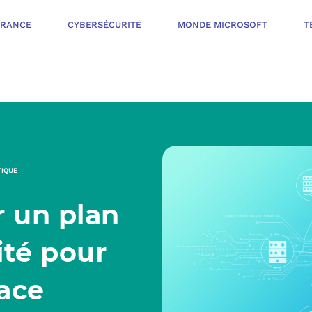
ÉRANCE
CYBERSÉCURITÉ
MONDE MICROSOFT
T
INFOGÉRANCE
NOTRE OFFR
CYBERSÉCURIT
TIQUE
VOTRE AUDI
 un plan
PROTÉGER LES 
NOTRE PROC
MONDE MICROS
ité pour
ORGANISER UNE
ace
L’ÉCOSYSTÈ
MESURER ET AM
TÉLÉPHONIE