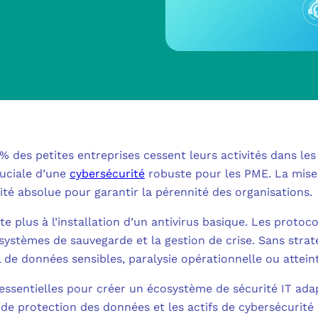
MICROSOFT 
METTRE L’HUMA
MICROSOFT
OUTILS & TECH
NOS SOLUTION
MICROSOFT 
FAQ CYBERSÉCU
BUREAU VIRTUE
À PROPOS
MICROSOFT 
L’INFORMATIQ
% des petites entreprises cessent leurs activités dans les
MICROSOFT
ruciale d’une
cybersécurité
robuste pour les PME. La mise 
QUI SOMMES
COMMUNICATIO
ité absolue pour garantir la pérennité des organisations.
MICROSOFT 
te plus à l’installation d’un antivirus basique. Les proto
RSE
MESSAGERIE C
 systèmes de sauvegarde et la gestion de crise. Sans straté
MICROSOFT 
l de données sensibles, paralysie opérationnelle ou attein
NOS CLIENT
ADSL, SDSL, F
AUTHENTIFI
s essentielles pour créer un écosystème de sécurité IT ad
BLOG
LE CLOUD SUR 
 de protection des données et les actifs de cybersécurité