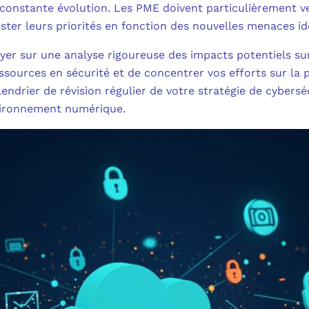
onstante évolution. Les PME doivent particulièrement veil
juster leurs priorités en fonction des nouvelles menaces id
puyer sur une analyse rigoureuse des impacts potentiels su
ssources en sécurité et de concentrer vos efforts sur la 
lendrier de révision régulier de votre stratégie de cybers
vironnement numérique.