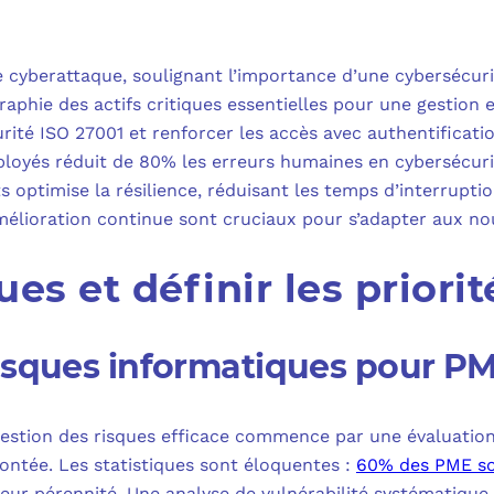
MICROSOFT 
PLAN DE REPRIS
MICROSOFT 
cyberattaque, soulignant l’importance d’une cybersécuri
SAUVEGARDE EN
raphie des actifs critiques essentielles pour une gestion
MICROSOFT 
rité ISO 27001 et renforcer les accès avec authentificati
loyés réduit de 80% les erreurs humaines en cybersécuri
COPILOT ST
 optimise la résilience, réduisant les temps d’interrupti
amélioration continue sont cruciaux pour s’adapter aux n
FAQ : TOUT 
ues et définir les priorit
risques informatiques pour P
gestion des risques efficace commence par une évaluati
ontée. Les statistiques sont éloquentes :
60% des PME so
eur pérennité. Une analyse de vulnérabilité systématique p