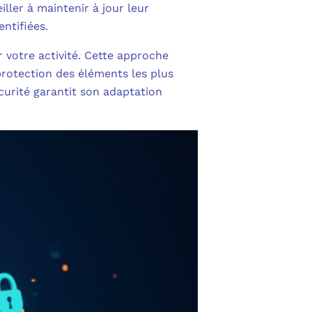
ler à maintenir à jour leur
entifiées.
r votre activité. Cette approche
protection des éléments les plus
écurité garantit son adaptation