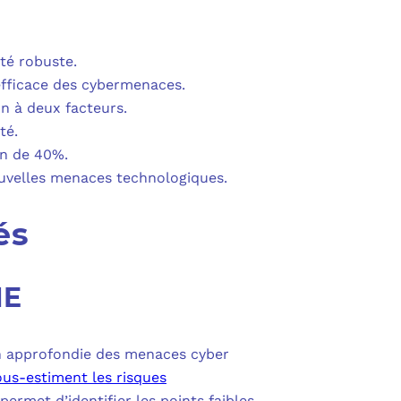
PURVIEW
E D’ACTIVITÉ PRA
INTUNE
té robuste.
 LIGNE
 efficace des cybermenaces.
COPILOT
on à deux facteurs.
té.
UDIO
on de 40%.
ouvelles menaces technologiques.
SAVOIR SUR MICROSOFT 365 ET SES LICENCES
és
ME
on approfondie des menaces cyber
us-estiment les risques
ermet d’identifier les points faibles