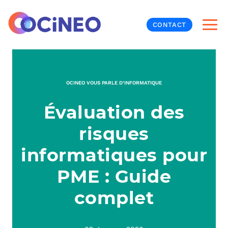
CONTACT
INF
OCINEO VOUS PARLE D’INFORMATIQUE
CYB
Évaluation des
V
PRO
MON
risques
N
ORG
L
TÉL
informatiques pour
PME : Guide
MES
NOS
complet
MET
BUR
À P