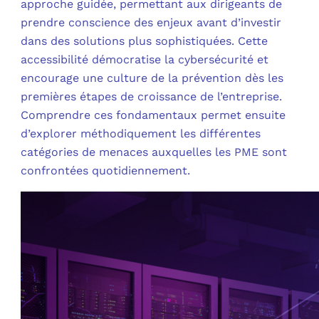
approche guidée, permettant aux dirigeants de
prendre conscience des enjeux avant d’investir
dans des solutions plus sophistiquées. Cette
accessibilité démocratise la cybersécurité et
encourage une culture de la prévention dès les
premières étapes de croissance de l’entreprise.
Comprendre ces fondamentaux permet ensuite
d’explorer méthodiquement les différentes
catégories de menaces auxquelles les PME sont
confrontées quotidiennement.