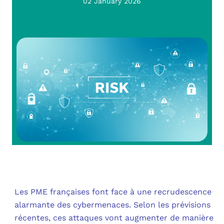
OUT
02 January 2026
L’I
Q
FAQ
COM
MES
N
M
ADS
M
LE 
A
PLA
SAU
Les PME françaises font face à une recrudescence
alarmante des cybermenaces. Selon les prévisions
récentes, ces attaques vont augmenter de manière