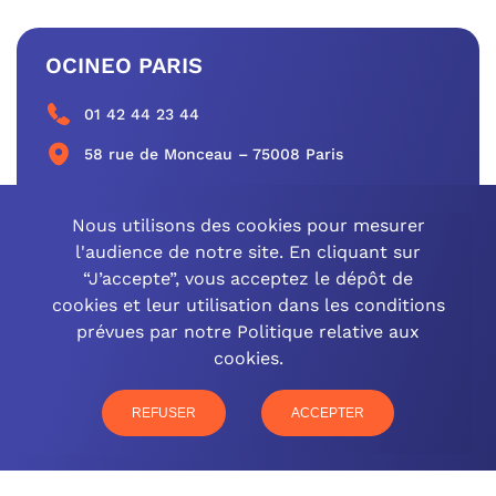
OCINEO PARIS
01 42 44 23 44
58 rue de Monceau – 75008 Paris
CONTACTEZ-NOUS
Nous utilisons des cookies pour mesurer
l'audience de notre site. En cliquant sur
“J’accepte”, vous acceptez le dépôt de
cookies et leur utilisation dans les conditions
OCINEO GRAND EST
prévues par notre Politique relative aux
cookies.
03 26 57 16 97
77 rue Paul Douce – 51480 Damery
REFUSER
ACCEPTER
CONTACTEZ-NOUS