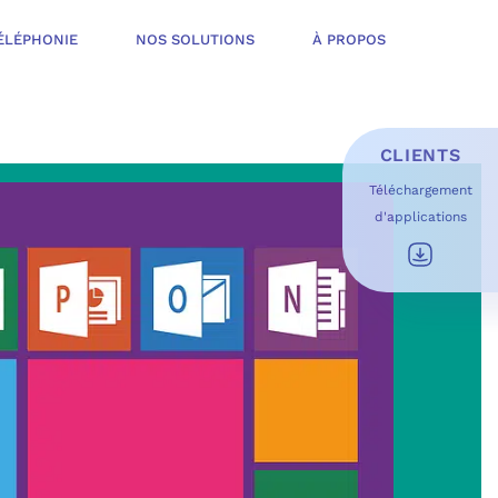
ÉLÉPHONIE
NOS SOLUTIONS
À PROPOS
CLIENTS
Téléchargement
d'applications
E D’INFOGÉRANCE
É
T OFFERT
USAGES DU QUOTIDIEN
ESS DE TRAVAIL
OFT
 SÉCURITÉ STRUCTURÉE
ME MICROSOFT
ÉLIORER EN CONTINU