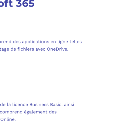
oft 365
PURVIEW
E D’ACTIVITÉ PRA
INTUNE
 LIGNE
COPILOT
prend des applications en ligne telles
UDIO
tage de fichiers avec OneDrive.
SAVOIR SUR MICROSOFT 365 ET SES LICENCES
e la licence Business Basic, ainsi
e comprend également des
Online.