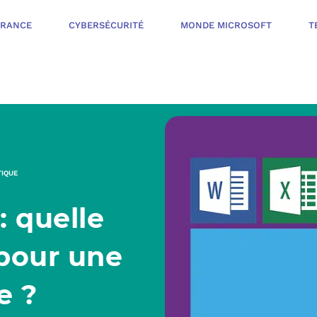
ÉRANCE
CYBERSÉCURITÉ
MONDE MICROSOFT
T
INFOGÉRANCE
NOTRE OFFR
CYBERSÉCURIT
TIQUE
VOTRE AUDI
: quelle
PROTÉGER LES 
NOTRE PROC
MONDE MICROS
 pour une
ORGANISER UNE
e ?
L’ÉCOSYSTÈ
MESURER ET AM
TÉLÉPHONIE