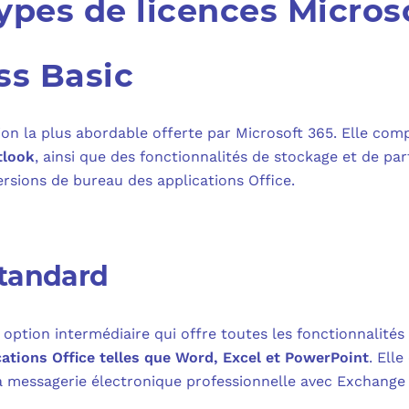
types de licences Micros
MICROSOFT 
PLAN DE REPRIS
MICROSOFT 
ss Basic
SAUVEGARDE EN
MICROSOFT 
tion la plus abordable offerte par Microsoft 365. Elle com
COPILOT ST
tlook
, ainsi que des fonctionnalités de stockage et de par
rsions de bureau des applications Office.
FAQ : TOUT 
Standard
option intermédiaire qui offre toutes les fonctionnalités d
cations Office telles que Word, Excel et PowerPoint
. Ell
la messagerie électronique professionnelle avec Exchange 