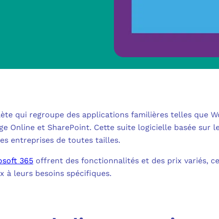
MICROSOFT 
METTRE L’HUMA
MICROSOFT
OUTILS & TECH
NOS SOLUTION
MICROSOFT 
FAQ CYBERSÉCU
BUREAU VIRTUE
À PROPOS
MICROSOFT 
L’INFORMATIQ
te qui regroupe des applications familières telles que W
MICROSOFT
QUI SOMMES
ge Online et SharePoint. Cette suite logicielle basée sur 
COMMUNICATIO
es entreprises de toutes tailles.
MICROSOFT 
RSE
MESSAGERIE C
osoft 365
offrent des fonctionnalités et des prix variés, 
MICROSOFT 
x à leurs besoins spécifiques.
NOS CLIENT
ADSL, SDSL, F
AUTHENTIFI
BLOG
LE CLOUD SUR 