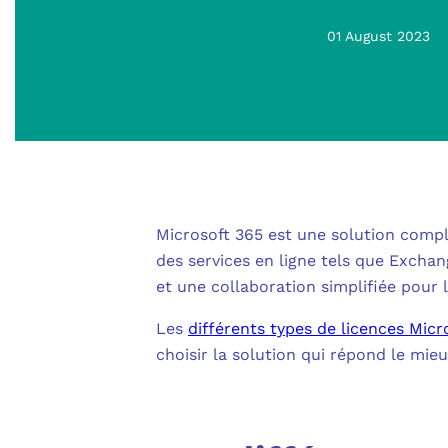
01 August 2023
Microsoft 365 est une solution complè
des services en ligne tels que Exchan
et une collaboration simplifiée pour l
Les
différents types de licences Micr
choisir la solution qui répond le mieu