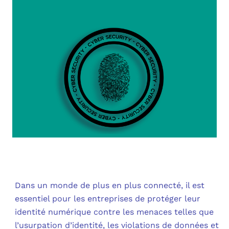
OUT
L’I
Q
FAQ
COM
MES
N
M
ADS
M
LE 
A
PLA
SAU
Dans un monde de plus en plus connecté, il est
essentiel pour les entreprises de protéger leur
identité numérique contre les menaces telles que
l’usurpation d’identité, les violations de données et