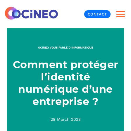
CONTACT
INF
OCINEO VOUS PARLE D’INFORMATIQUE
CYB
Comment protéger
V
PRO
MON
l’identité
N
ORG
L
TÉL
numérique d’une
entreprise ?
MES
NOS
MET
BUR
À P
28 March 2023