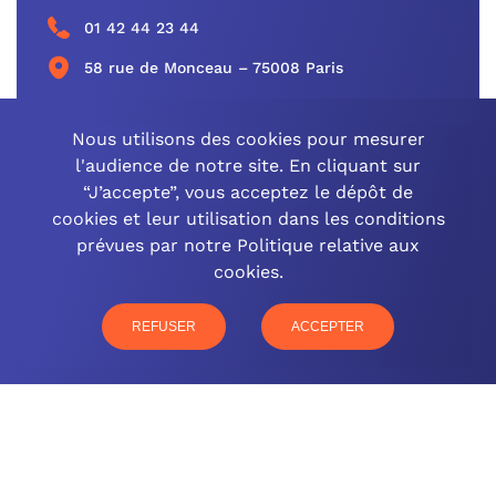
01 42 44 23 44
58 rue de Monceau – 75008 Paris
CONTACTEZ-NOUS
Nous utilisons des cookies pour mesurer
l'audience de notre site. En cliquant sur
“J’accepte”, vous acceptez le dépôt de
cookies et leur utilisation dans les conditions
OCINEO GRAND EST
prévues par notre Politique relative aux
cookies.
03 26 57 16 97
77 rue Paul Douce – 51480 Damery
REFUSER
ACCEPTER
CONTACTEZ-NOUS
NOTRE OFFRE