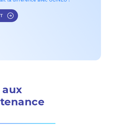
PURVIEW
E D’ACTIVITÉ PRA
ST
INTUNE
 LIGNE
COPILOT
UDIO
SAVOIR SUR MICROSOFT 365 ET SES LICENCES
 aux
ntenance