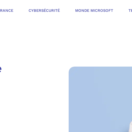
ÉRANCE
CYBERSÉCURITÉ
MONDE MICROSOFT
T
INFOGÉRANCE
e
NOTRE OFFR
CYBERSÉCURIT
VOTRE AUDI
PROTÉGER LES 
NOTRE PROC
MONDE MICROS
ORGANISER UNE
L’ÉCOSYSTÈ
MESURER ET AM
TÉLÉPHONIE