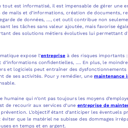
 tout est informatisé, il est impensable de gérer une e
 de mails et d’informations, création de documents, r
egarde de données, …, cet outil contribue non seulemen
isant les tâches sans valeur ajoutée, mais favorise ég
rtant des solutions métiers évolutives lui permettant d
rmatique expose l’
entreprise
à des risques importants :
d’informations confidentielles, …. En plus, le moindr
iers et logiciels peut entraîner des dysfonctionnement
t de ses activités. Pour y remédier, une
maintenance 
nsable.
lle humaine qui n’ont pas toujours les moyens d’employ
st de recourir aux services d’une
entreprise de mainte
e prévention. L’objectif étant d’anticiper les éventuels
et éviter que le matériel ne subisse des dommages irrép
euses en temps et en argent.