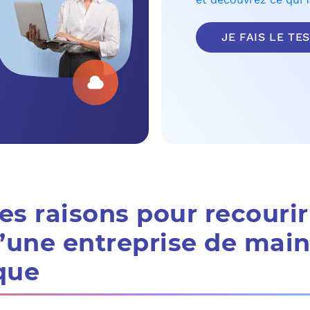
MICROSOFT 
PLAN DE REPRIS
JE FAIS LE TE
MICROSOFT 
SAUVEGARDE EN
MICROSOFT 
COPILOT ST
FAQ : TOUT 
s raisons pour recourir
d’une entreprise de mai
que