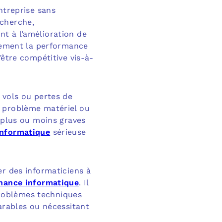
ntreprise sans
echerche,
t à l’amélioration de
alement la performance
’être compétitive vis-à-
 vols ou pertes de
e problème matériel ou
s plus ou moins graves
informatique
sérieuse
er des informaticiens à
nance informatique
. Il
 problèmes techniques
arables ou nécessitant