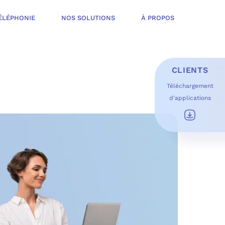
ÉLÉPHONIE
NOS SOLUTIONS
À PROPOS
CLIENTS
Téléchargement
d'applications
E D’INFOGÉRANCE
É
T OFFERT
USAGES DU QUOTIDIEN
ESS DE TRAVAIL
OFT
 SÉCURITÉ STRUCTURÉE
ME MICROSOFT
ÉLIORER EN CONTINU