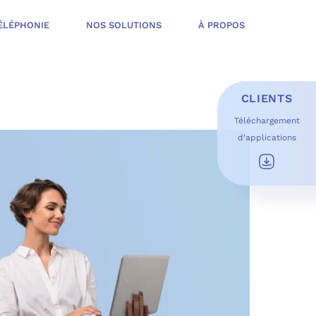
ÉLÉPHONIE
NOS SOLUTIONS
À PROPOS
CLIENTS
Téléchargement
d'applications
E D’INFOGÉRANCE
É
T OFFERT
USAGES DU QUOTIDIEN
ESS DE TRAVAIL
OFT
 SÉCURITÉ STRUCTURÉE
ME MICROSOFT
ÉLIORER EN CONTINU