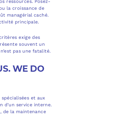
os ressources. Posez-
ou la croissance de
oût managérial caché.
ivité principale.
critères exige des
présente souvent un
’est pas une fatalité.
CUS. WE DO
spécialisées et aux
on d’un service interne.
e, de la maintenance