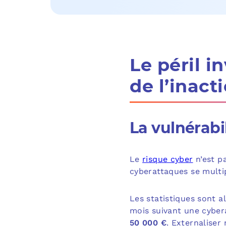
L
e péril in
de l’inact
La vulnérabil
Le
risque cyber
n’est pa
cyberattaques se multip
Les statistiques sont a
mois suivant une cybe
50 000 €
. Externaliser