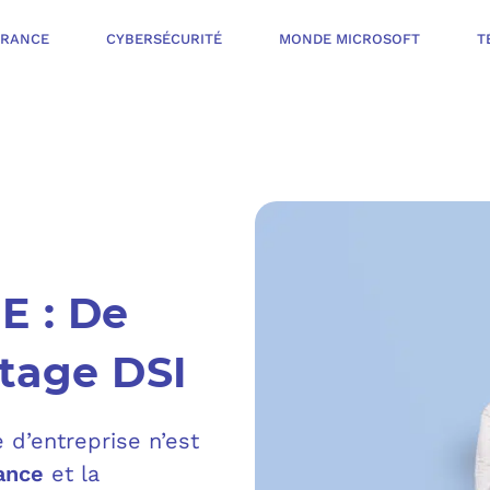
ÉRANCE
CYBERSÉCURITÉ
MONDE MICROSOFT
T
INFOGÉRANCE
NOTRE OFFR
CYBERSÉCURIT
E : De
VOTRE AUDI
PROTÉGER LES 
otage DSI
NOTRE PROC
MONDE MICROS
ORGANISER UNE
 d’entreprise n’est
L’ÉCOSYSTÈ
MESURER ET AM
rance
et la
TÉLÉPHONIE