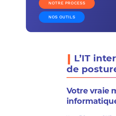
NOTRE PROCESS
NOS OUTILS
i
L’IT int
de postur
Votre vraie 
informatiqu