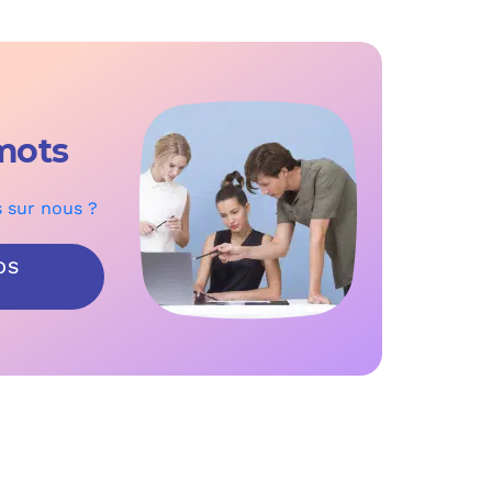
mots
s sur nous ?
OS