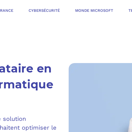
ÉRANCE
CYBERSÉCURITÉ
MONDE MICROSOFT
T
INFOGÉRANCE
ataire en
NOTRE OFFR
CYBERSÉCURIT
ormatique
VOTRE AUDI
PROTÉGER LES 
NOTRE PROC
MONDE MICROS
ORGANISER UNE
 solution
L’ÉCOSYSTÈ
MESURER ET AM
haitent optimiser le
TÉLÉPHONIE