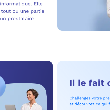
informatique. Elle
MICROSOFT 
METTRE L’HUMA
e tout ou une partie
 un prestataire
MICROSOFT
OUTILS & TECH
NOS SOLUTION
MICROSOFT 
FAQ CYBERSÉCU
BUREAU VIRTUE
À PROPOS
MICROSOFT 
L’INFORMATIQ
MICROSOFT
QUI SOMMES
COMMUNICATIO
MICROSOFT 
RSE
MESSAGERIE C
Il le fait
MICROSOFT 
NOS CLIENT
ADSL, SDSL, F
AUTHENTIFI
Challengez votre pre
BLOG
et découvrez ce qui f
LE CLOUD SUR 