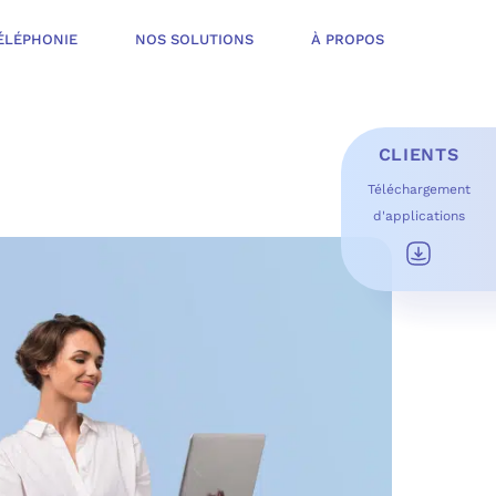
ÉLÉPHONIE
NOS SOLUTIONS
À PROPOS
CLIENTS
Téléchargement
d'applications
E D’INFOGÉRANCE
É
T OFFERT
USAGES DU QUOTIDIEN
ESS DE TRAVAIL
OFT
 SÉCURITÉ STRUCTURÉE
ME MICROSOFT
ÉLIORER EN CONTINU