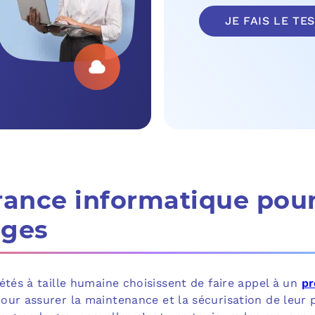
MICROSOFT 
JE FAIS LE TE
PLAN DE REPRIS
MICROSOFT 
SAUVEGARDE EN
MICROSOFT 
COPILOT ST
FAQ : TOUT 
rance informatique pour
ages
étés à taille humaine choisissent de faire appel à un
pr
our assurer la maintenance et la sécurisation de leur 