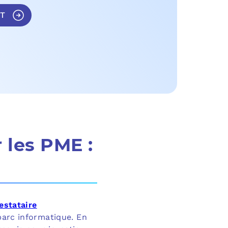
PURVIEW
ST
E D’ACTIVITÉ PRA
INTUNE
 LIGNE
COPILOT
UDIO
SAVOIR SUR MICROSOFT 365 ET SES LICENCES
 les PME :
estataire
parc informatique. En