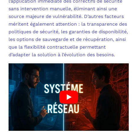
l’application immédiate des correctifs de sécurité
sans intervention manuelle, éliminant ainsi une
source majeure de vulnérabilité. D’autres facteurs
méritent également attention : la transparence des
politiques de sécurité, les garanties de disponibilité,
les options de sauvegarde et de récupération, ainsi
que la flexibilité contractuelle permettant
d’adapter la solution à l’évolution des besoins.