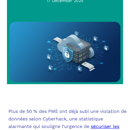
OUT
17 December 2025
L’I
Q
FAQ
COM
MES
N
M
ADS
M
LE 
A
PLA
SAU
Plus de 50 % des PME ont déjà subi une violation de
données selon Cyberhack, une statistique
alarmante qui souligne l’urgence de
sécuriser les