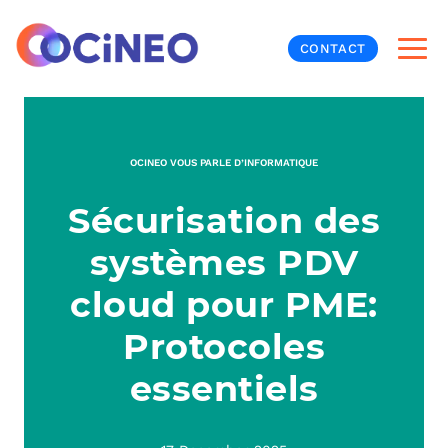
CONTACT
INF
OCINEO VOUS PARLE D’INFORMATIQUE
CYB
Sécurisation des
V
PRO
MON
systèmes PDV
N
ORG
L
TÉL
cloud pour PME:
Protocoles
MES
NOS
essentiels
MET
BUR
À P