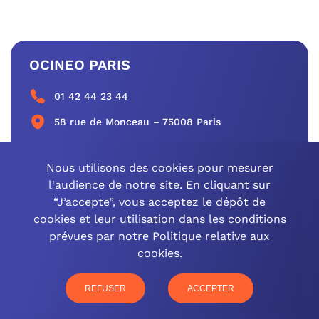
OCINEO PARIS
01 42 44 23 44
58 rue de Monceau – 75008 Paris
CONTACTEZ-NOUS
Nous utilisons des cookies pour mesurer
l'audience de notre site. En cliquant sur
“J’accepte”, vous acceptez le dépôt de
cookies et leur utilisation dans les conditions
OCINEO GRAND EST
prévues par notre Politique relative aux
cookies.
03 26 57 16 97
77 rue Paul Douce – 51480 Damery
REFUSER
ACCEPTER