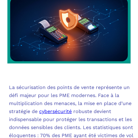
OUT
L’I
Q
FAQ
COM
MES
N
M
ADS
M
LE 
A
PLA
La sécurisation des points de vente représente un
défi majeur pour les PME modernes. Face à la
SAU
multiplication des menaces, la mise en place d’une
stratégie de
cybersécurité
robuste devient
indispensable pour protéger les transactions et les
données sensibles des clients. Les statistiques sont
éloquentes : 70% des PME ayant été victimes de vol