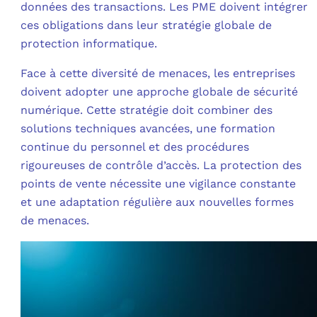
données des transactions. Les PME doivent intégrer
ces obligations dans leur stratégie globale de
protection informatique.
Face à cette diversité de menaces, les entreprises
doivent adopter une approche globale de sécurité
numérique. Cette stratégie doit combiner des
solutions techniques avancées, une formation
continue du personnel et des procédures
rigoureuses de contrôle d’accès. La protection des
points de vente nécessite une vigilance constante
et une adaptation régulière aux nouvelles formes
de menaces.