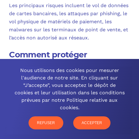
Les principaux risques incluent le vol de données
de cartes bancaires, les attaques par phishing, le
vol physique de matériels de paiement, les
malwares sur les terminaux de point de vente, et
l’accès non autorisé aux réseaux.
Comment protéger
efficacement les systèmes de
Nous utilisons des cookies pour mesurer
paiement contre les
l'audience de notre site. En cliquant sur
cyberattaques ?
“J’accepte”, vous acceptez le dépôt de
cookies et leur utilisation dans les conditions
Il est essentiel d’utiliser des solutions de sécurité
prévues par notre Politique relative aux
avancées telles que le chiffrement des
cookies.
transactions, l’authentification multifactorielle
(MFA) et les pare-feu. De plus, tenir le système
REFUSER
ACCEPTER
d’exploitation et les logiciels à jour réduit les