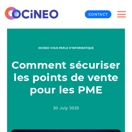
CONTACT
INF
OCINEO VOUS PARLE D’INFORMATIQUE
CYB
Comment sécuriser
V
PRO
MON
les points de vente
N
ORG
L
TÉL
pour les PME
MES
NOS
30 July 2025
MET
BUR
À P