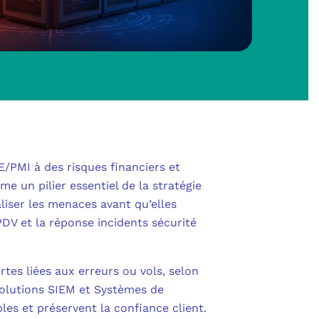
SHAREPOINT
IN AU CŒUR DE LA DÉFENSE
 OUTLOOK
NOLOGIES
S
POWER BI
RITÉ PME
L
POWER APPS
UE SANS ENGAGEMENT
E/PMI à des risques financiers et
 POWER AUTOMATE
 NOUS ?
 un pilier essentiel de la stratégie
NS UNIFIÉES
aliser les menaces avant qu’elles
ENTRA ID
DV et la réponse incidents sécurité
OLLABORATIVE
DEFENDER FOR BUSINESS
S
IBRE POUR PROFESSIONNELS
rtes liées aux erreurs ou vols, selon
CATION MULTI-FACTEURS (MFA)
 Solutions SIEM et Systèmes de
MESURE
les et préservent la confiance client.