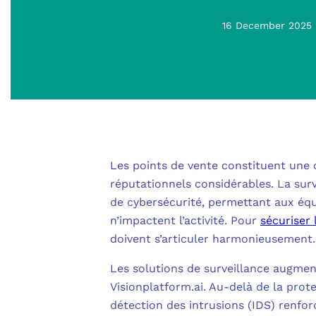
16 December 2025
Les points de vente constituent une c
réputationnels considérables. La sur
de cybersécurité, permettant aux équi
n’impactent l’activité. Pour
sécuriser 
doivent s’articuler harmonieusement.
Les solutions de surveillance augment
Visionplatform.ai. Au-delà de la prot
détection des intrusions (IDS) renfor