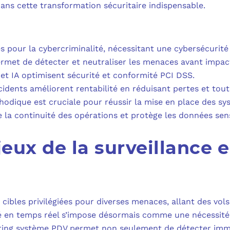
MICROSOFT 
ns cette transformation sécuritaire indispensable.
PLAN DE REPRIS
MICROSOFT 
SAUVEGARDE EN
 pour la cybercriminalité, nécessitant une cybersécurité
MICROSOFT 
rmet de détecter et neutraliser les menaces avant impact 
t IA optimisent sécurité et conformité PCI DSS.
COPILOT ST
idents améliorent rentabilité en réduisant pertes et tou
odique est cruciale pour réussir la mise en place des sy
FAQ : TOUT 
e la continuité des opérations et protège les données sens
jeux de la surveillance 
cibles privilégiées pour diverses menaces, allant des vo
ité en temps réel s’impose désormais comme une nécessité
oring système PDV permet non seulement de détecter imm