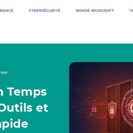
ÉRANCE
CYBERSÉCURITÉ
MONDE MICROSOFT
T
INFOGÉRANCE
NOTRE OFFR
CYBERSÉCURIT
TIQUE
VOTRE AUDI
en Temps
PROTÉGER LES 
NOTRE PROC
MONDE MICROS
Outils et
ORGANISER UNE
apide
L’ÉCOSYSTÈ
MESURER ET AM
TÉLÉPHONIE