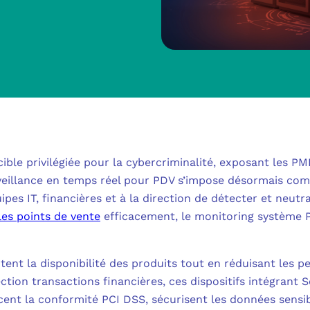
MICROSOFT 
METTRE L’HUMA
MICROSOFT
OUTILS & TECH
NOS SOLUTION
MICROSOFT 
FAQ CYBERSÉCU
BUREAU VIRTUE
À PROPOS
MICROSOFT 
L’INFORMATIQ
ible privilégiée pour la cybercriminalité, exposant les PM
MICROSOFT
QUI SOMMES
veillance en temps réel pour PDV s’impose désormais comme
COMMUNICATIO
pes IT, financières et à la direction de détecter et neutr
MICROSOFT 
les points de vente
efficacement, le monitoring système P
RSE
MESSAGERIE C
MICROSOFT 
NOS CLIENT
ADSL, SDSL, F
ent la disponibilité des produits tout en réduisant les pe
AUTHENTIFI
ection transactions financières, ces dispositifs intégrant
BLOG
LE CLOUD SUR 
cent la conformité PCI DSS, sécurisent les données sensib