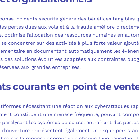
ponse incidents sécurité génère des bénéfices tangibles 
 des pertes dues aux vols et à la fraude améliore directeme
éel optimise l’allocation des ressources humaines en auto
 se concentrer sur des activités à plus forte valeur ajouté
églementaire en documentant automatiquement les événeme
s des solutions évolutives adaptées aux contraintes bud
réservées aux grandes entreprises.
nts courants en point de vent
tiformes nécessitant une réaction aux cyberattaques rap
iement constituent une menace fréquente, pouvant compr
 paralysent les systèmes de caisse, entraînant des pert
s d’ouverture représentent également un risque persistan
chestrer la réponse appropriée à chaque type d’incident. 