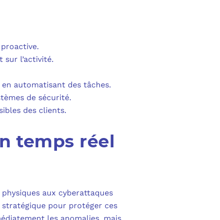
PURVIEW
E D’ACTIVITÉ PRA
INTUNE
 LIGNE
 proactive.
COPILOT
sur l’activité.
UDIO
t en automatisant des tâches.
stèmes de sécurité.
SAVOIR SUR MICROSOFT 365 ET SES LICENCES
ibles des clients.
en temps réel
ls physiques aux cyberattaques
 stratégique pour protéger ces
édiatement les anomalies, mais