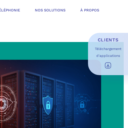
ÉLÉPHONIE
NOS SOLUTIONS
À PROPOS
CLIENTS
Téléchargement
d'applications
E D’INFOGÉRANCE
É
T OFFERT
USAGES DU QUOTIDIEN
ESS DE TRAVAIL
OFT
 SÉCURITÉ STRUCTURÉE
ME MICROSOFT
ÉLIORER EN CONTINU