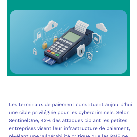
OUT
L’I
Q
FAQ
COM
MES
N
M
ADS
M
LE 
A
PLA
SAU
Les terminaux de paiement constituent aujourd’hui
une cible privilégiée pour les cybercriminels. Selon
SentinelOne, 43% des attaques ciblant les petites
entreprises visent leur infrastructure de paiement,
révélant une vulnérabilité critique que les PME ne