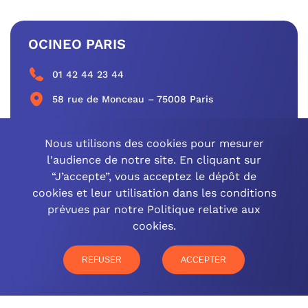
OCINEO PARIS
01 42 44 23 44
58 rue de Monceau – 75008 Paris
CONTACTEZ-NOUS
Nous utilisons des cookies pour mesurer
l'audience de notre site. En cliquant sur
“J’accepte”, vous acceptez le dépôt de
cookies et leur utilisation dans les conditions
OCINEO GRAND EST
prévues par notre Politique relative aux
cookies.
03 26 57 16 97
77 rue Paul Douce – 51480 Damery
REFUSER
ACCEPTER
CONTACTEZ-NOUS