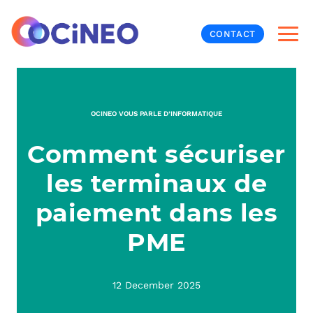
CONTACT
INF
OCINEO VOUS PARLE D’INFORMATIQUE
CYB
Comment sécuriser
V
PRO
MON
les terminaux de
N
ORG
L
TÉL
paiement dans les
PME
MES
NOS
MET
BUR
À P
12 December 2025