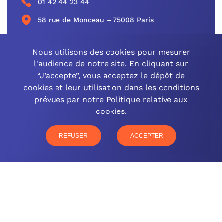
01 42 44 23 44
58 rue de Monceau – 75008 Paris
CONTACTEZ-NOUS
Nous utilisons des cookies pour mesurer
l'audience de notre site. En cliquant sur
“J’accepte”, vous acceptez le dépôt de
cookies et leur utilisation dans les conditions
OCINEO GRAND EST
prévues par notre Politique relative aux
cookies.
03 26 57 16 97
77 rue Paul Douce – 51480 Damery
REFUSER
ACCEPTER
CONTACTEZ-NOUS
NOTRE OFFRE