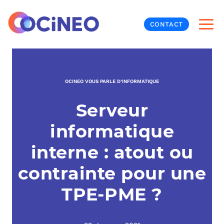
CONTACT
INF
OCINEO VOUS PARLE D’INFORMATIQUE
CYB
Serveur
V
PRO
MON
informatique
N
ORG
L
TÉL
interne : atout ou
contrainte pour une
MES
NOS
TPE-PME ?
MET
BUR
À P