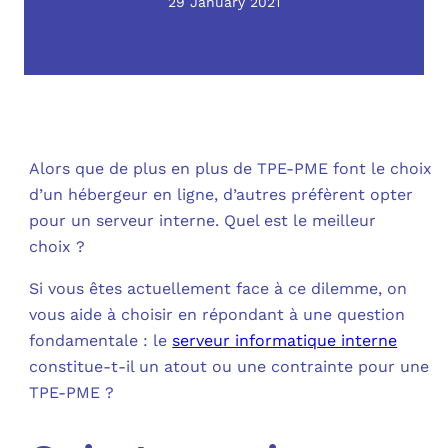
OUT
29 January 2021
L’I
Q
FAQ
COM
MES
N
M
ADS
Alors que de plus en plus de TPE-PME font le choix
d’un hébergeur en ligne, d’autres préfèrent opter
M
pour un serveur interne. Quel est le meilleur
LE 
choix ?
A
PLA
Si vous êtes actuellement face à ce dilemme, on
vous aide à choisir en répondant à une question
SAU
fondamentale : le
serveur informatique interne
constitue-t-il un atout ou une contrainte pour une
TPE-PME ?