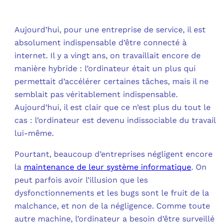
OUT
L’I
Q
FAQ
Aujourd’hui, pour une entreprise de service, il est
COM
absolument indispensable d’être connecté à
internet. Il y a vingt ans, on travaillait encore de
MES
N
manière hybride : l’ordinateur était un plus qui
permettait d’accélérer certaines tâches, mais il ne
M
ADS
semblait pas véritablement indispensable.
Aujourd’hui, il est clair que ce n’est plus du tout le
M
LE 
cas : l’ordinateur est devenu indissociable du travail
lui-même.
A
PLA
Pourtant, beaucoup d’entreprises négligent encore
SAU
la
maintenance de leur système informatique
. On
peut parfois avoir l’illusion que les
dysfonctionnements et les bugs sont le fruit de la
malchance, et non de la négligence. Comme toute
autre machine, l’ordinateur a besoin d’être surveillé