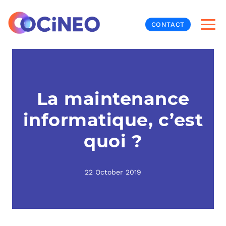
CONTACT
INF
CYB
La maintenance
informatique, c’est
V
PRO
MON
quoi ?
N
ORG
L
TÉL
22 October 2019
MES
NOS
MET
BUR
À P